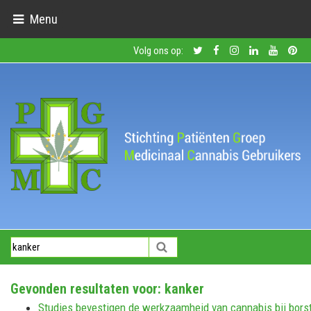
Menu
Volg ons op:
Gevonden resultaten voor:
kanker
Studies bevestigen de werkzaamheid van cannabis bij bors