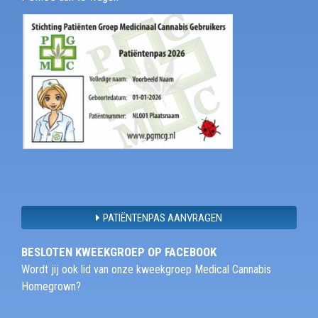
PATIËNTENPAS AANVRAGEN
BESLOTEN KWEEKGROEP OP FACEBOOK
Wordt jij ook lid van onze kweekgroep Medical Cannabis
Homegrown?