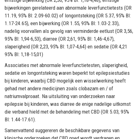
ernstige bijwerking (OR 2,30, 95% BI: 1,18-4,48), ernstige
bijwerkingen gerelateerd aan abnormale leverfunctietests (OR
11.19, 95% BI: 2.09-60.02) of longontsteking (OR 5.37, 95% BI:
1.17-24.65), een bijwerking (OR 1.55, 95% BI: 1.03-2.33),
nadelig voorvallen als gevolg van verminderde eetlust (OR 3,56,
95% BI: 1,94-6,53), diarree (OR 2,61, 95% BI: 1,46-4,67),
slaperigheid (OR 2,23, 95% BI: 1,07-4,64) en sedatie (OR 4,21
95% BI: 1,18-15,01)
Associaties met abnormale leverfunctietesten, slaperigheid,
sedatie en longontsteking waren beperkt tot epilepsiestudies
bij kinderen, waarbij CBD mogelijk een wisselwerking heeft
gehad met andere medicijnen zoals clobazam en / of
natriumvalproaat. Na uitsluiting van onderzoeken naar
epilepsie bij kinderen, was diarree de enige nadelige uitkomst
die verband hield met de behandeling met CBD (OR 5.03, 95%
BI: 1.44-17.61).
Samenvattend suggereren de beschikbare gegevens van
klinische onderzoeken dat CBD goed wordt verdragen en