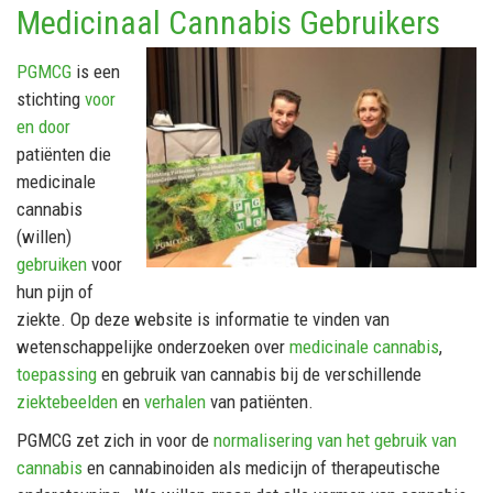
Medicinaal Cannabis Gebruikers
PGMCG
is een
stichting
voor
en door
patiënten die
medicinale
cannabis
(willen)
gebruiken
voor
hun pijn of
ziekte. Op deze website is informatie te vinden van
wetenschappelijke onderzoeken over
medicinale cannabis
,
toepassing
en gebruik van cannabis bij de verschillende
ziektebeelden
en
verhalen
van patiënten.
PGMCG zet zich in voor de
normalisering van het gebruik van
cannabis
en cannabinoiden als medicijn of therapeutische