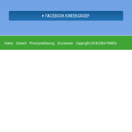
FACEBOOK KWEEKGROEP
Home
Contact
Privacyverklaring
Disclaimer
Copyright 2018-2026 PGMCG