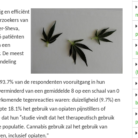
g en efficiënt
m
erzoekers van
er-Sheva,
p
 patiënten
n een
l
r. De meest
ndeling
(
 93.7% van de
respondenten vooruitgang in hun
verminderd van een gemiddelde
8 op een schaal van
0
rkomende tegenreacties waren: duizeligheid
(9.7%) en
b
te 18.1% het gebruik van opiaten pijnstillers of
“
 dat hun
studie
vindt dat het therapeutisch gebruik
p
e populatie.
Cannabis gebruik zal het gebruik van
n, inclusief opiaten.”