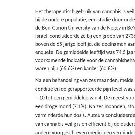
Het therapeutisch gebruik van cannabis is veili
bij de oudere populatie, een studie door ond
de
Ben-Gurion University van de
Negev in Be’
Israel, concludeerde ze bij een groep van
2736
boven de 65 jarige leeftijd, die deelnamen aa
enquete. De gemiddelde leeftijd was 74.5 jaa
voorkomende indicatie voor de cannabisbeha
waren pijn
(66.6%) en kanker
(60.8%).
Na een behandeling van zes maanden, melde
conditie en de gerapporteerde pijn level
was 
– 10 tot een gemiddelde van
4. De meest voo
een
droge mond
(7.1%). Na zes maanden, stop
verminderde hun dosis.
Auteurs concludeerde
van
cannabis veilig is en efficiënt bij de ouder
andere voorgeschreven medicijnen vermindere