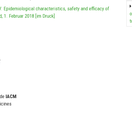
 Epidemiological characteristics, safety and efficacy of
o
d, 1. Februar 2018 [im Druck]
t
 de
IACM
icines