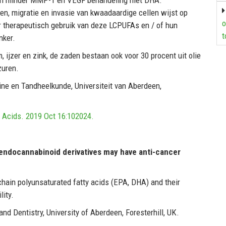
en, migratie en invasie van kwaadaardige cellen wijst op
o
r therapeutisch gebruik van deze LCPUFAs en / of hun
t
nker.
 ijzer en zink, de zaden bestaan ook voor 30 procent uit olie
zuren.
ne en Tandheelkunde, Universiteit van Aberdeen,
y Acids. 2019 Oct 16:102024.
 endocannabinoid derivatives may have anti-cancer
chain polyunsaturated fatty acids (EPA, DHA) and their
lity.
nd Dentistry, University of Aberdeen, Foresterhill, UK.