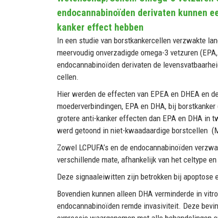
endocannabinoïden derivaten kunnen ee
kanker effect hebben
In een studie van borstkankercellen verzwakte la
meervoudig onverzadigde omega-3 vetzuren (EPA,
endocannabinoïden derivaten de levensvatbaarhei
cellen.
Hier werden de effecten van EPEA en DHEA en d
moederverbindingen, EPA en DHA, bij borstkanker
grotere anti-kanker effecten dan EPA en DHA in 
werd getoond in niet-kwaadaardige borstcellen (
Zowel LCPUFA’s en de endocannabinoïden verzwakte
verschillende mate, afhankelijk van het celtype en 
Deze signaaleiwitten zijn betrokken bij apoptose e
Bovendien kunnen alleen DHA verminderde in vit
endocannabinoïden remde invasiviteit. Deze bevi
expressie waargenomen met alle behandelingen 