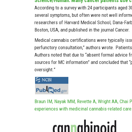
Science/Human: Many cancer patients use ca
According to a survey with 24 participants aged 3
several symptoms, but often were not well infor
researchers of Harvard Medical School, Dana-Farber
Boston, USA, and published in the journal Cancer.
Medical cannabis certifications were typically issu
perfunctory consultation,” authors wrote. Patien
Authors noted that due to “absent formal advice f
sources for MC information” and concluded that 
oversight.”
Braun IM, Nayak MM, Revette A, Wright AA, Chai PR
experiences with medicinal cannabis-related care