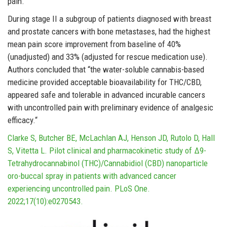
pain.
During stage II a subgroup of patients diagnosed with breast
and prostate cancers with bone metastases, had the highest
mean pain score improvement from baseline of 40%
(unadjusted) and 33% (adjusted for rescue medication use).
Authors concluded that “the water-soluble cannabis-based
medicine provided acceptable bioavailability for THC/CBD,
appeared safe and tolerable in advanced incurable cancers
with uncontrolled pain with preliminary evidence of analgesic
efficacy.“
Clarke S, Butcher BE, McLachlan AJ, Henson JD, Rutolo D, Hall
S, Vitetta L. Pilot clinical and pharmacokinetic study of Δ9-
Tetrahydrocannabinol (THC)/Cannabidiol (CBD) nanoparticle
oro-buccal spray in patients with advanced cancer
experiencing uncontrolled pain. PLoS One.
2022;17(10):e0270543.