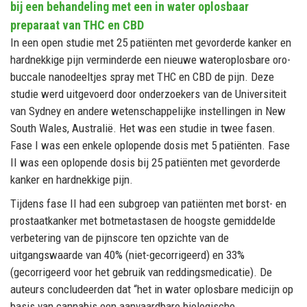
bij een behandeling met een in water oplosbaar
preparaat van THC en CBD
In een open studie met 25 patiënten met gevorderde kanker en
hardnekkige pijn verminderde een nieuwe wateroplosbare oro-
buccale nanodeeltjes spray met THC en CBD de pijn. Deze
studie werd uitgevoerd door onderzoekers van de Universiteit
van Sydney en andere wetenschappelijke instellingen in New
South Wales, Australië. Het was een studie in twee fasen.
Fase I was een enkele oplopende dosis met 5 patiënten. Fase
II was een oplopende dosis bij 25 patiënten met gevorderde
kanker en hardnekkige pijn.
Tijdens fase II had een subgroep van patiënten met borst- en
prostaatkanker met botmetastasen de hoogste gemiddelde
verbetering van de pijnscore ten opzichte van de
uitgangswaarde van 40% (niet-gecorrigeerd) en 33%
(gecorrigeerd voor het gebruik van reddingsmedicatie). De
auteurs concludeerden dat “het in water oplosbare medicijn op
basis van cannabis een aanvaardbare biologische