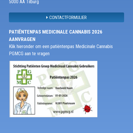
5000 AA Tilburg
CONTACTFORMULIER
PATIËNTENPAS MEDICINALE CANNABIS 2026
AANVRAGEN
Klik hieronder om een patiëntenpas Medicinale Cannabis
PGMCG aan te vragen