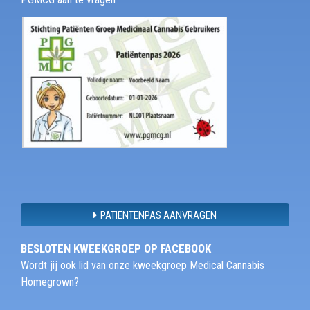
PATIËNTENPAS AANVRAGEN
BESLOTEN KWEEKGROEP OP FACEBOOK
Wordt jij ook lid van onze kweekgroep Medical Cannabis
Homegrown?