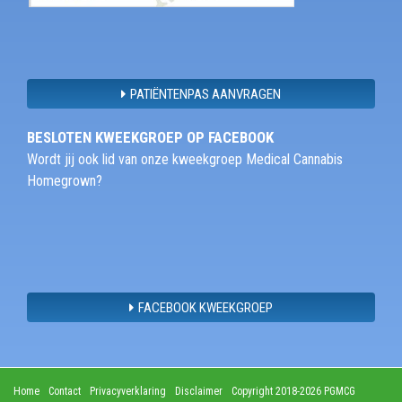
PATIËNTENPAS AANVRAGEN
BESLOTEN KWEEKGROEP OP FACEBOOK
Wordt jij ook lid van onze kweekgroep Medical Cannabis
Homegrown?
FACEBOOK KWEEKGROEP
Home
Contact
Privacyverklaring
Disclaimer
Copyright 2018-2026 PGMCG