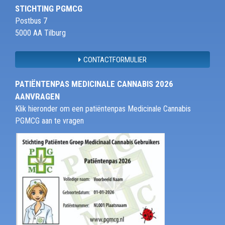
STICHTING PGMCG
Postbus 7
5000 AA Tilburg
CONTACTFORMULIER
PATIËNTENPAS MEDICINALE CANNABIS 2026
AANVRAGEN
Klik hieronder om een patiëntenpas Medicinale Cannabis
PGMCG aan te vragen