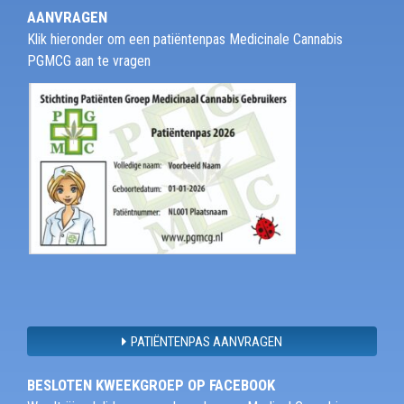
AANVRAGEN
Klik hieronder om een patiëntenpas Medicinale Cannabis
PGMCG aan te vragen
PATIËNTENPAS AANVRAGEN
BESLOTEN KWEEKGROEP OP FACEBOOK