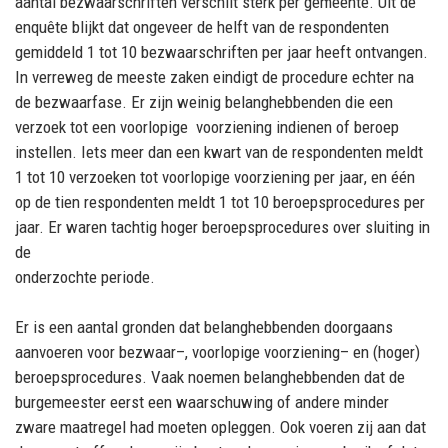
aantal bezwaarschriften verschilt sterk
per gemeente. Uit de
enquête blijkt dat ongeveer de helft van de respondenten
gemiddeld 1 tot 10
bezwaarschriften per jaar heeft ontvangen.
In verreweg de meest
e zaken eindigt de procedure
echter na
de
bezwaarfase
. Er zijn weinig belanghebbenden die een
verzoek tot een voorlopige
voorziening indienen of beroep
instellen.
Iets meer dan een kwart van de respondenten meldt
1 tot
10 verzoeken tot voorlopige voorzieni
ng per jaar
, en één
op de tien respondenten meldt 1 tot 10
beroepsprocedures per
jaar. Er
waren
tachtig hoger beroepsprocedures over sluiting in
de
onderzochte periode.
Er
is
een aantal gronden
dat
belanghebbenden doorgaans
aanvoeren voor bezwaar
–
, voorlo
pige
voorziening
–
en (hoger)
beroepsprocedures. Vaak noemen belanghebbenden dat d
e
burgemeester
eerst een waarschuwing of
andere
minder
zware maatregel had moeten opleggen.
Ook voeren zij
aan dat