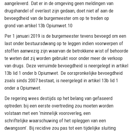
aangeleverd.
Dat er
in de omgeving
geen
meldingen van
drugshandel of
o
verlast zijn gedaan
, doet niet af aan de
bevoegdheid van de burgemeester om op te treden op
grond van artikel 13b Opiumwet.
10
Per
1 januari 2019 is de burgemeester tevens bevoegd om een
last onder bestuursdwang op
te leggen indien voorwerpen of
stoffen aan
wezig zijn waarvan
de
betrokkene wist of behoorde
te
weten dat zij worden gebruikt voor onder meer de verkoop
van drugs.
Deze verruimde
bevoegdheid is neergelegd in artikel
13b lid 1 onder b Opiumwet. De oorspronkelijke bevoegdheid
zoals sinds 2007 bestaat
,
is neergelegd in artikel 13b lid 1
onder a Opiumwet.
De regering wees
destijds
op
het
belang van gefaseerd
optreden:
b
ij een eerste overtreding zou moeten worden
volstaan met een ‘minnelijk vooroverleg, een
schriftelijke waarschuwing of het opleggen van een
dwangsom’
. Bij recidive zou pas tot een
tijdelijke sluiting