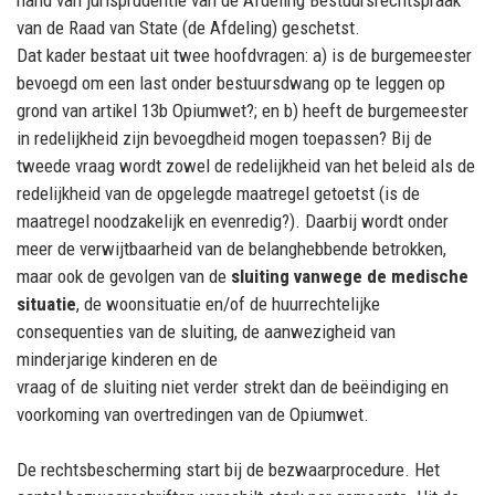
van de Raad van State (
de
Afdeling) geschetst.
Dat kader bestaat uit twee hoofdvragen:
a) is
de burgemeester
bevoegd om een last onder
bestuursdwang op te leggen op
grond van artikel 13b Opiumwet?; en b) heeft de burgemeester
in
redelijkhei
d zijn bevoegdheid mogen toepassen?
Bij de
tweede vraag wordt zowel de redelijkheid
van het beleid als de
redelijkheid van de
opgelegde maatregel
getoetst
(is de
maatregel noodzakelijk
en evenredig?)
. Daarbij wordt onder
meer de
verwijtbaarheid van de
bela
nghebbende
betrokken
,
maar ook
de gevolgen van de
sluiting
vanwege de medische
situatie
, de woonsituatie en/of de
huurrechtelijke
consequenties van de sluiting, de aanwezigheid van
minderjarige kinderen en de
vraag of de sluiting niet verder strekt dan
de
beëindiging en
voorkoming van overtredingen van de
Opiumwet.
De rechtsbescherming start bij de bezwaarprocedure. Het