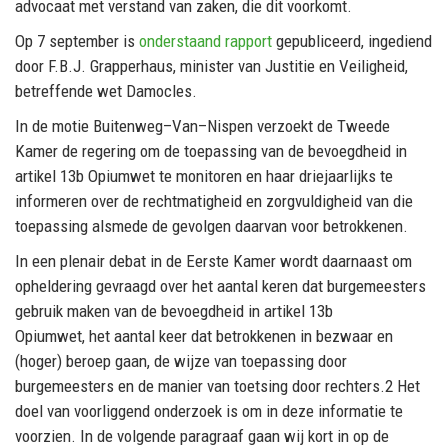
advocaat met verstand van zaken, die dit voorkomt.
Op 7 september is
onderstaand rapport
gepubliceerd, ingediend
door F.B.J. Grapperhaus, minister van Justitie en Veiligheid,
betreffende wet Damocles.
In de motie Buitenweg
–
Van
–
Nispen verzoekt de Tweede
Kamer de regering om de toepassing van
de bevoegdheid in
artikel 13b Opiumwet te monitoren en haar driejaarlijks te
informeren over de
rechtmatigheid
en
zorgvuldigh
eid
van
die
toepassing
alsmede
de
gevolgen
daarvan
voor
betrokkenen.
In een plenair
debat in de Eerste Kamer wordt daarnaast om
opheldering gevraagd
over het aantal keren dat burgemeesters
gebruik maken van de bevoegdheid in artikel 13b
Opiumwet, het aant
al keer
dat betrokkenen
in bezwaar en
(hoger) beroep gaa
n
, de wijze van
toepassing door
burgemeesters en de manier van toetsing door rechters.
2
Het
doel van voorliggend
onderzoek is om
in deze informatie te
voorzien.
In d
e volgende paragraaf gaan wij kort in op de