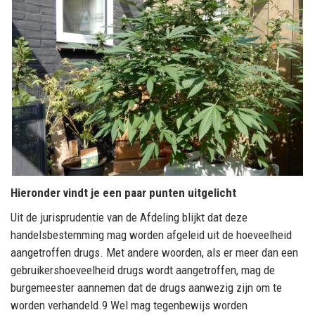
Hieronder vindt je een paar punten uitgelicht
Uit de jurisprudentie van de Afdeling blijkt dat deze
handelsbestemming mag worden afgeleid uit de hoeveelheid
aangetroffen drugs.
Met ander
e
woorden,
a
ls
er
meer
dan
een
gebruikershoeveelheid
drugs
wordt
aangetroffen,
mag
de
burgemeester aannemen dat de drugs aanwezig zijn om te
worden verhandeld.
9
Wel mag
tegenbewijs worden