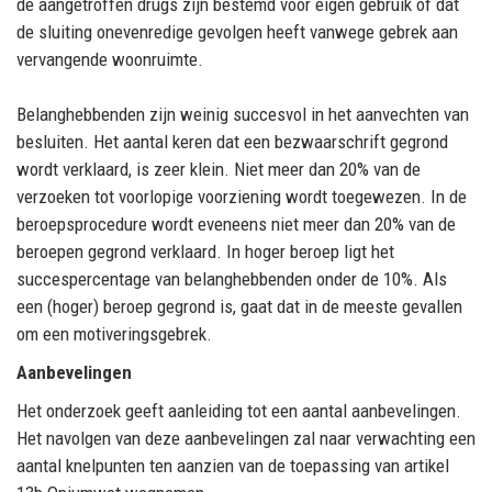
de aangetroffen drugs zijn bestemd voor eigen gebruik of dat
de sluiting onevenredige
gevolgen heeft vanwege gebrek aan
vervangende woonruimte
.
Belanghebbenden zijn
weinig succesvol in het aanvechten van
besluit
en
.
H
et aantal keren dat een
bezwaarschrift gegrond
wordt verklaard
,
is
zeer
klein
.
Niet meer dan
20%
va
n de
verzoeken tot
voorlopige voorziening
wordt
toegewezen. In de
beroepsprocedure wordt eveneens niet meer dan
20%
van
de
beroepen gegrond
verklaar
d
.
In
hoger
beroep
ligt
het
succespercentage
van
belanghebbenden onder de
10%
. Als
een (hoger) beroep gegron
d is, gaat dat in de meeste gevallen
om een motiveringsgebrek.
Aanbevelingen
Het onderzoek geeft aanleiding tot een aantal aanbevelingen.
Het navolgen van deze aanbevelingen
zal
naar verwachting
een
aantal knelpunten
ten aanzien van de toepassing van arti
kel