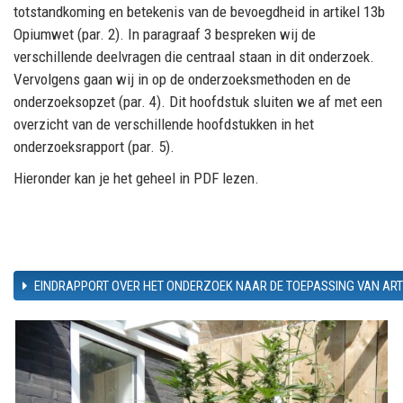
totstandkoming en betekenis van de
bevoegdheid in artikel 13b
Opiumwet
(par. 2). In paragraaf 3 bespreken wij de
verschillende
deelvragen die centraal staan in dit onderzoek.
Vervolgens gaan wij in op de onderzoe
ksmethoden
en de
onderzoeksopzet (par. 4).
Dit hoofdstuk sluiten we af met
een
overzicht van
de
verschillende
hoofdstukken in het
onderzoeksrapport
(par. 5)
.
Hieronder kan je het geheel in PDF lezen.
EINDRAPPORT OVER HET ONDERZOEK NAAR DE TOEPASSING VAN ART