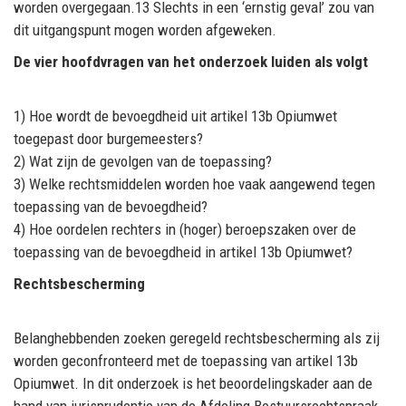
worden overgegaan.
13
Slechts in een ‘ernstig geval’ zou van
dit uitgangspunt mogen
worden afgeweken.
De vier hoofdvragen van het onderzoek luiden als volgt
1)
Hoe wordt de bevoegdheid uit artikel 13b Opiumwet
toegepast door burgemeesters?
2)
Wat zijn de gevolgen van de toepassing?
3)
Welke rechtsmiddelen worden hoe vaak aangewend tegen
toepassing van de bevoegdheid?
4)
Hoe oordelen rechters in (hoger) beroepszaken ove
r de
toepassing van de bevoegdheid in
artikel 13b Opiumwet?
Rechtsbescherming
B
elanghebbenden
zoeken
geregeld rechtsbescherming als zij
worden geconfronteerd met de
toepassing van artikel 13b
Opiumwet.
In dit onderzoek is het beoordelingskader aan de
hand van
jurisprudentie van de Afdeling Best
uursrechtspraak