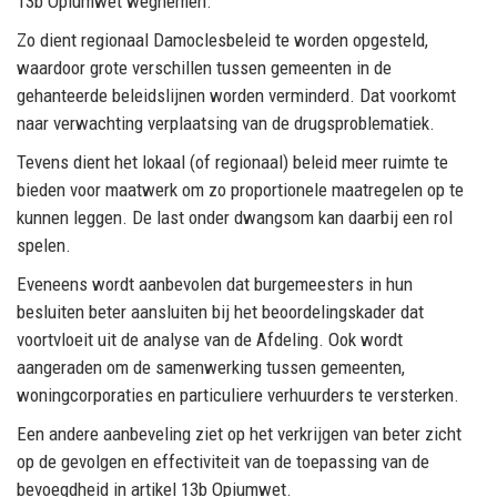
13b
Opiumwet
wegnemen.
Zo dient regionaal
Damocles
beleid te worden opgesteld,
waardoor
grote
verschillen tussen gemeenten
in de
gehanteerde beleidslijnen
worden verminderd. Dat voorkomt
naar verwachting
verplaatsing van de drugsproblematiek
.
Tevens dient het
lokaal (of regionaal)
beleid meer ruimte te
bieden voor maatwerk om zo
proportionele maatregel
en
op te
kunnen
leggen
.
De last onder dwangsom kan daarbij een rol
spelen.
Eveneens wordt aanbevolen dat burgemeesters
in hun
besluiten beter a
ansluiten bij het beoordelingskader dat
voortvloeit uit de analyse van de
Afdeling. Ook wordt
aangeraden om de samenwerking tussen gemeenten,
woningcorporaties en
particuliere verhuurders te versterken.
Een andere aanbeveling ziet op het verkrijgen van bet
er
zicht
op de gevolgen en effectiviteit van de toepassing van de
bevoegdheid
in artikel 13b
Opiumwet
.