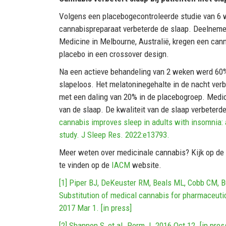
Volgens een placebogecontroleerde studie van 6 
cannabispreparaat verbeterde de slaap. Deelnemers
Medicine in Melbourne, Australië, kregen een ca
placebo in een crossover design.
Na een actieve behandeling van 2 weken werd 60% 
slapeloos. Het melatoninegehalte in de nacht verb
met een daling van 20% in de placebogroep. Medici
van de slaap. De kwaliteit van de slaap verbeter
cannabis improves sleep in adults with insomnia:
study. J Sleep Res. 2022:e13793.
Meer weten over medicinale cannabis? Kijk op de
te vinden op de
IACM
website.
[1] Piper BJ, DeKeuster RM, Beals ML, Cobb CM, B
Substitution of medical cannabis for pharmaceutic
2017 Mar 1. [in press]
[2] Shannon S, et al. Perm J. 2016 Oct 12. [in pres