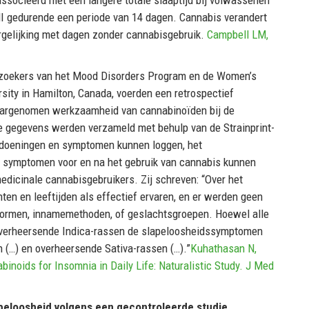
HI gedurende een periode van 14 dagen. Cannabis verandert
vergelijking met dagen zonder cannabisgebruik.
Campbell LM,
zoekers van het Mood Disorders Program en de Women’s
sity in Hamilton, Canada, voerden een retrospectief
aargenomen werkzaamheid van cannabinoïden bij de
e gegevens werden verzameld met behulp van de Strainprint-
doeningen en symptomen kunnen loggen, het
e symptomen voor en na het gebruik van cannabis kunnen
dicinale cannabisgebruikers. Zij schreven: “Over het
en en leeftijden als effectief ervaren, en er werden geen
tvormen, innamemethoden, of geslachtsgroepen. Hoewel alle
 overheersende Indica-rassen de slapeloosheidssymptomen
 (…) en overheersende Sativa-rassen (…).”
Kuhathasan N,
inoids for Insomnia in Daily Life: Naturalistic Study. J Med
apeloosheid volgens een gecontroleerde studie