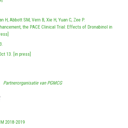
an H, Abbott SM, Vern B, Xie H, Yuan C, Zee P.
cement, the PACE Clinical Trial: Effects of Dronabinol in
ress]
3.
ct 13. [in press]
Partnerorganisatie van PGMCG
CM 2018-2019