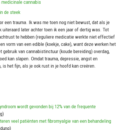
n medicinale cannabis
in de steek
oor een trauma. Ik was me toen nog niet bewust, dat als je
 uiteraard later achter toen ik een jaar of dertig was. Tot
chtrust te hebben (reguliere medicatie werkte niet effectief
 een vorm van een edible (koekje, cake), want deze werken het
het gebruik van cannabistinctuur (koude bereiding) overdag,
d goed kan slapen. Omdat trauma, depressie, angst en
 het fijn, als je ook rust in je hoofd kan creëren.
ndroom wordt gevonden bij 12% van de frequente
g)
eren veel patiënten met fibromyalgie van een behandeling
ldung)