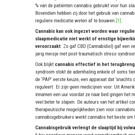
% van de patiënten cannabis gebruikt voor hun sl
Bovendien hebben zij door het gebruik van cannab
reguliere medicatie weten af te bouwen.
[1]
Cannabis kan ook ingezet worden waar regulie
slaapmedicatie niet werkt of ernstige bijwerk
veroorzaakt
. Zo gaf CBD (Cannabidiol) gaf een ve
jarig meisje met post-traumatisch stress-syndro
Ook blijkt
cannabis effectief in het terugbren
syndroom stokt de ademhaling enkele of soms tien
de ‘PAP’ eerste keuze, een apparaat dat ‘snacht
reguleert. Er zijn geen medicijnen voor. Uit Ameri
innamen een uur voordat ze naar bed gingen het 
veel beter te slapen. De auteurs van het artikel c
therapeutische mogelijkheden zien voor cannabino
cannabisgebruikers werkt cannabis het beste om 
Cannabisgebruik verlengt de slaaptijd bij vol
6 hiv-negatieve mensen werd cannabisgebruik geas