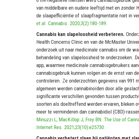
van middelbare en oudere leeftijd met en zonder 
de slaapefficiëntie of slaapfragmentatie niet in 
et al. Cannabis. 2020;3(2):180-189.
Cannabis kan slapeloosheid verbeteren.
Onder
Health Concerns Clinic en van de McMaster Univer
onderzoek uit naar medicinale cannabis om de w
behandeling van slapeloosheid te onderzoeken. D
app, waarmee medicinale cannabisgebruikers aan
cannabisgebruik kunnen volgen en de ernst van d
controleren. Ze onderzochten gegevens van 991 me
algemeen werden cannabinoïden door alle geslacht
significante verschillen gevonden tussen produc
soorten als doeltreffend werden ervaren, bleken
meer te verminderen dan cannabidiol (CBD)-rassen
Minuzzi L, MacKillop J, Frey BN. The Use of Cannab
Internet Res. 2021;23(10):e25730.
Cannabis verbetert slaap bij patiënten met sl