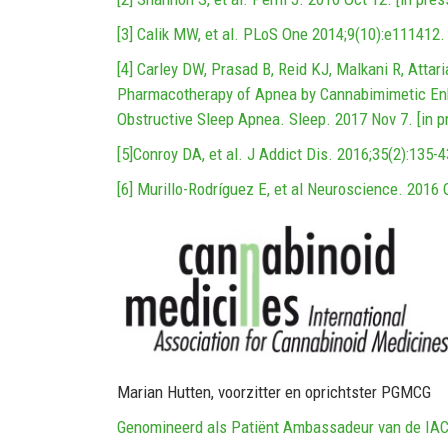
[3] Calik MW, et al. PLoS One 2014;9(10):e111412.
[4] Carley DW, Prasad B, Reid KJ, Malkani R, Attari
Pharmacotherapy of Apnea by Cannabimimetic Enhan
Obstructive Sleep Apnea. Sleep. 2017 Nov 7. [in p
[5]Conroy DA, et al. J Addict Dis. 2016;35(2):135-4
[6] Murillo-Rodríguez E, et al Neuroscience. 2016 O
Marian Hutten, voorzitter en oprichtster PGMCG
Genomineerd als Patiënt Ambassadeur van de IA