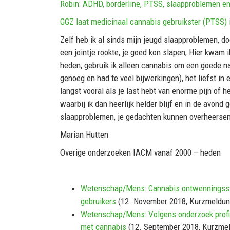
Robin: ADHD, borderline, PTSS, slaapproblemen e
GGZ laat medicinaal cannabis gebruikster (PTSS) 
Zelf heb ik al sinds mijn jeugd slaapproblemen, d
een jointje rookte, je goed kon slapen, Hier kwam ik
heden, gebruik ik alleen cannabis om een goede na
genoeg en had te veel bijwerkingen), het liefst in
langst vooral als je last hebt van enorme pijn of 
waarbij ik dan heerlijk helder blijf en in de avon
slaapproblemen, je gedachten kunnen overheersen, is
Marian Hutten
Overige onderzoeken IACM vanaf 2000 – heden
Wetenschap/Mens: Cannabis ontwenningssy
gebruikers
(12. November 2018, Kurzmeldun
Wetenschap/Mens: Volgens onderzoek profit
met cannabis
(12. September 2018, Kurzme