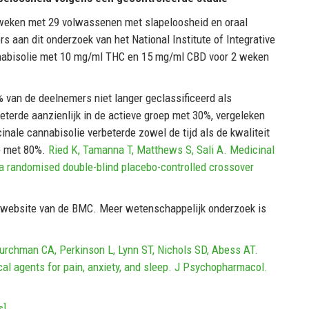
weken met 29 volwassenen met slapeloosheid en oraal
 aan dit onderzoek van het National Institute of Integrative
nnabisolie met 10 mg/ml THC en 15 mg/ml CBD voor 2 weken
van de deelnemers niet langer geclassificeerd als
eterde aanzienlijk in de actieve groep met 30%, vergeleken
nale cannabisolie verbeterde zowel de tijd als de kwaliteit
de met 80%.
Ried K, Tamanna T, Matthews S, Sali A. Medicinal
 a randomised double-blind placebo-controlled crossover
 website van de BMC. Meer wetenschappelijk onderzoek is
urchman CA, Perkinson L, Lynn ST, Nichols SD, Abess AT.
al agents for pain, anxiety, and sleep. J Psychopharmacol.
s]