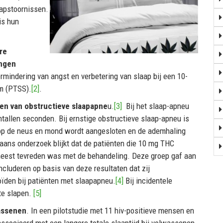
aapstoornissen.
is hun
re
ingen
rmindering van angst en verbetering van slaap bij een 10-
om (PTSS).
[2]
.
gen van obstructieve slaapapne
u.
[3]
Bij het slaap-apneu
tallen seconden. Bij ernstige obstructieve slaap-apneu is
s op de neus en mond wordt aangesloten en de ademhaling
kaans onderzoek blijkt dat de patiënten die 10 mg THC
meest tevreden was met de behandeling. Deze groep gaf aan
oncluderen op basis van deze resultaten dat zij
ïden bij patiënten met slaapapneu.
[4]
Bij incidentele
te slapen.
[5]
wassenen
. In een pilotstudie met 11 hiv-positieve mensen en
socieerd met een langere totale slaaptijd bij volwassenen