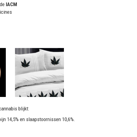
 de
IACM
icines
annabis blijkt:
pijn 14,5% en slaapstoornissen 10,6%.