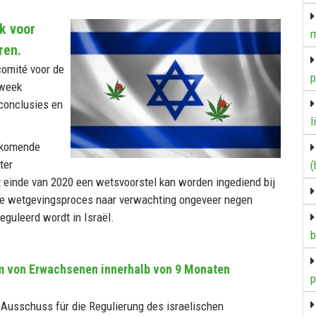
k voor
m
ren.
comité voor de
p
 week
conclusies en
l
.
e komende
ter
(
t einde van 2020 een wetsvoorstel kan worden ingediend bij
ele wetgevingsproces naar verwachting ongeveer negen
guleerd wordt in Israël.
b
m von Erwachsenen innerhalb von 9 Monaten
p
e Ausschuss für die Regulierung des israelischen