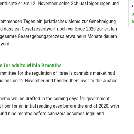
fentlichte er am 12. November seine Schlussfolgerungen und
o
t
n kommenden Tagen ein juristisches Memo zur Genehmigung
nd dass ein Gesetzesentwurf noch vor Ende 2020 zur ersten
r gesamte Gesetzgebungsprozess etwa neun Monate dauern
 wird.
e for adults within 9 months
ommittee for the regulation of Israel’s cannabis market had
lusions on 12 November and handed them over to the Justice
 memo will be drafted in the coming days for government
 floor for an initial reading even before the end of 2020, with
around nine months before cannabis becomes legal and