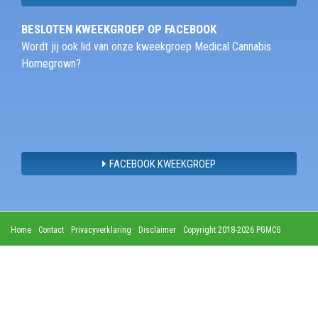
BESLOTEN KWEEKGROEP OP FACEBOOK
Wordt jij ook lid van onze kweekgroep Medical Cannabis
Homegrown?
FACEBOOK KWEEKGROEP
Home
Contact
Privacyverklaring
Disclaimer
Copyright 2018-2026 PGMCG