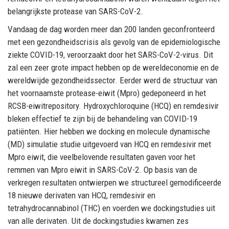
belangrijkste protease van SARS-CoV-2.
Vandaag de dag worden meer dan 200 landen geconfronteerd
met een gezondheidscrisis als gevolg van de epidemiologische
ziekte COVID-19, veroorzaakt door het SARS-CoV-2-virus. Dit
zal een zeer grote impact hebben op de wereldeconomie en de
wereldwijde gezondheidssector. Eerder werd de structuur van
het voornaamste protease-eiwit (Mpro) gedeponeerd in het
RCSB-eiwitrepository. Hydroxychloroquine (HCQ) en remdesivir
bleken effectief te zijn bij de behandeling van COVID-19
patiënten. Hier hebben we docking en molecule dynamische
(MD) simulatie studie uitgevoerd van HCQ en remdesivir met
Mpro eiwit, die veelbelovende resultaten gaven voor het
remmen van Mpro eiwit in SARS-CoV-2. Op basis van de
verkregen resultaten ontwierpen we structureel gemodificeerde
18 nieuwe derivaten van HCQ, remdesivir en
tetrahydrocannabinol (THC) en voerden we dockingstudies uit
van alle derivaten. Uit de dockingstudies kwamen zes