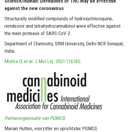
Science/Human: Derivatives of THC may be effective
against the new coronavirus
Structurally modified compounds of hydroxychloroquine,
remdesivir and tetrahydrocannabinol were effective against
the main protease of SARS-CoV-2.
Department of Chemistry, SRM University, Delhi-NCR Sonepat,
India.
Mishra D, et al. J Mol Liq. 2021:116185.
Partnerorganisatie van PGMCG
Marian Hutten, voorzitter en oprichtster PGMCG