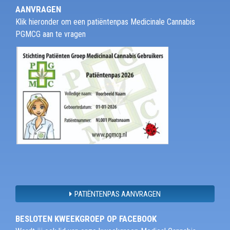
AANVRAGEN
Klik hieronder om een patiëntenpas Medicinale Cannabis
PGMCG aan te vragen
PATIËNTENPAS AANVRAGEN
BESLOTEN KWEEKGROEP OP FACEBOOK