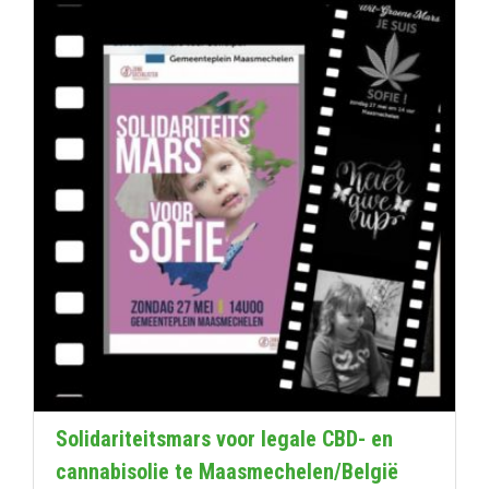
Solidariteitsmars voor legale CBD- en
cannabisolie te Maasmechelen/België