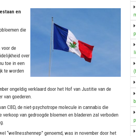
oestaan en
m
epbloemen die
p
 voor de
l
delijkheid over
nu toe in een
jk te worden
(
ber ongeldig verklaard door het Hof van Justitie van de
er van goederen.
b
 van CBD, de niet-psychotrope molecule in cannabis die
 verkoop van gedroogde bloemen en bladeren zal verboden
p
ng.
k wel “wellnesshennep” genoemd, was in november door het