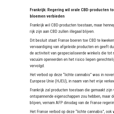
Frankrijk: Regering wil orale CBD-producten t
bloemen verbieden
Frankrijk wil CBD-producten toestaan, maar henn
rijk zijn aan CBD zullen illegaal blijven.
Dit besluit staat Franse boeren toe CBD te kweken
vervaardiging van afgeleide producten en geeft dui
de activiteit van gespecialiseerde winkels die tot 
vacuüm opereerden en het risico liepen gerechteli
vervolgd.
Het verbod op deze “lichte cannabis” was in novem
Europese Unie (HJEU), in naam van het vrije verke
Frankrijk zal producten toestaan die gemaakt zijn
ontspannende eigenschappen zou hebben, maar de
blijven, vernam AFP dinsdag van de Franse regeri
Het Franse verbod op deze “lichte cannabis”, oo