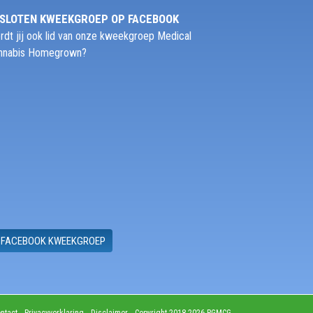
SLOTEN KWEEKGROEP OP FACEBOOK
rdt jij ook lid van onze kweekgroep Medical
nnabis Homegrown?
FACEBOOK KWEEKGROEP
ntact
Privacyverklaring
Disclaimer
Copyright 2018-2026 PGMCG