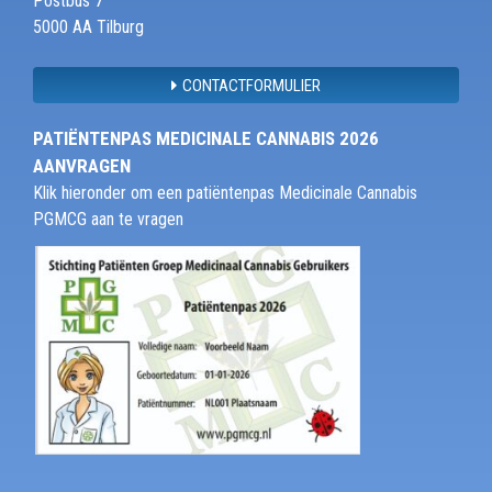
Postbus 7
5000 AA Tilburg
CONTACTFORMULIER
PATIËNTENPAS MEDICINALE CANNABIS 2026
AANVRAGEN
Klik hieronder om een patiëntenpas Medicinale Cannabis
PGMCG aan te vragen