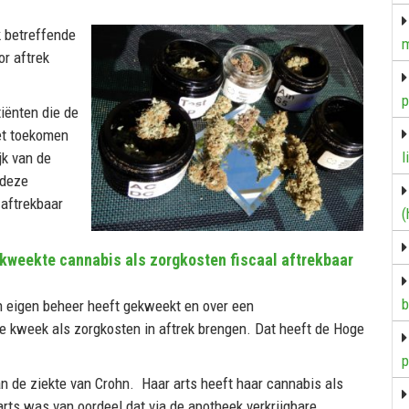
k betreffende
m
r aftrek
p
tiënten die de
et toekomen
l
jk van de
 deze
 aftrekbaar
(
kweekte cannabis als zorgkosten fiscaal aftrekbaar
b
in eigen beheer heeft gekweekt en over een
ie kweek als zorgkosten in aftrek brengen. Dat heeft de Hoge
p
aan de ziekte van Crohn. Haar arts heeft haar cannabis als
ts was van oordeel dat via de apotheek verkrijgbare