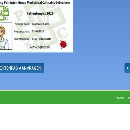
IËNTENPAS AANVRAGEN
Home
Co