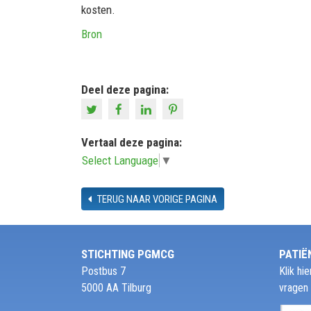
kosten.
Bron
Deel deze pagina:
Vertaal deze pagina:
Select Language
▼
TERUG NAAR VORIGE PAGINA
STICHTING PGMCG
PATIË
Postbus 7
Klik h
5000 AA Tilburg
vragen