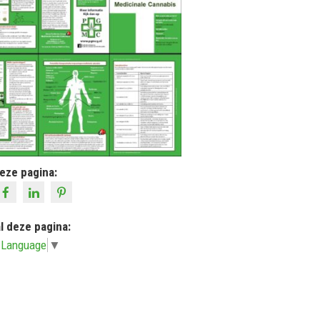
eze pagina:
l deze pagina:
 Language
▼