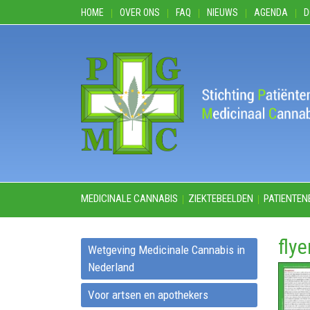
HOME
OVER ONS
FAQ
NIEUWS
AGENDA
D
MEDICINALE CANNABIS
ZIEKTEBEELDEN
PATIENTEN
fly
Wetgeving Medicinale Cannabis in
Nederland
Voor artsen en apothekers