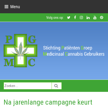
Menu
Volg ons op:
Na jarenlange campagne keurt