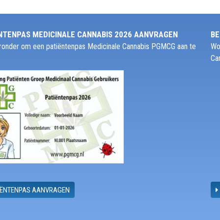
NTENPAS MEDICINALE CANNABIS 2026 AANVRAGEN
BE
ieronder om een patiëntenpas Medicinale Cannabis PGMCG aan te
Wo
Ca
IËNTENPAS AANVRAGEN