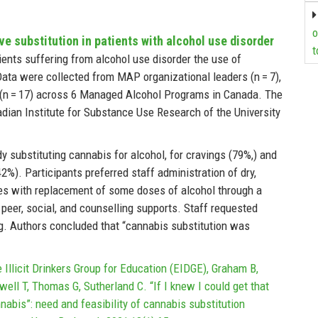
o
 substitution in patients with alcohol use disorder
t
nts suffering from alcohol use disorder the use of
Data were collected from MAP organizational leaders (n = 7),
s (n = 17) across 6 Managed Alcohol Programs in Canada. The
dian Institute for Substance Use Research of the University
 substituting cannabis for alcohol, for cravings (79%,) and
%). Participants preferred staff administration of dry,
es with replacement of some doses of alcohol through a
 peer, social, and counselling supports. Staff requested
ng. Authors concluded that “cannabis substitution was
Illicit Drinkers Group for Education (EIDGE), Graham B,
ell T, Thomas G, Sutherland C. “If I knew I could get that
nnabis”: need and feasibility of cannabis substitution