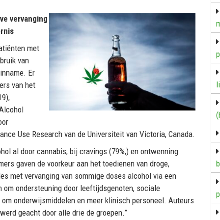
ve vervanging
m
rnis
atiënten met
p
bruik van
linname. Er
l
ers van het
9),
Alcohol
(
oor
ance Use Research van de Universiteit van Victoria, Canada.
ol al door cannabis, bij cravings (79%,) en ontwenning
mers gaven de voorkeur aan het toedienen van droge,
b
ules met vervanging van sommige doses alcohol via een
n om ondersteuning door leeftijdsgenoten, sociale
p
g om onderwijsmiddelen en meer klinisch personeel. Auteurs
werd geacht door alle drie de groepen.”