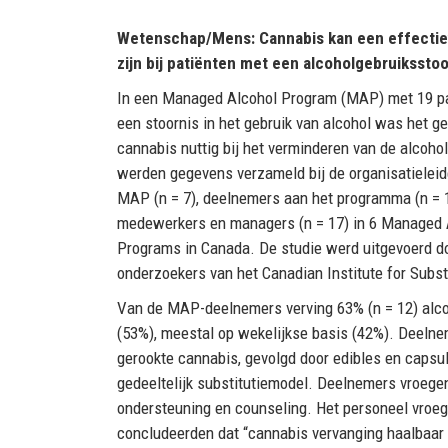
Wetenschap/Mens: Cannabis kan een effectie
zijn bij patiënten met een alcoholgebruiksstoo
In een Managed Alcohol Program (MAP) met 19 p
een stoornis in het gebruik van alcohol was het ge
cannabis nuttig bij het verminderen van de alcoho
werden gegevens verzameld bij de organisatieleid
MAP (n = 7), deelnemers aan het programma (n = 1
medewerkers en managers (n = 17) in 6 Managed 
Programs in Canada. De studie werd uitgevoerd d
onderzoekers van het Canadian Institute for Subst
Van de MAP-deelnemers verving 63% (n = 12) alcoh
(53%), meestal op wekelijkse basis (42%). Deelne
gerookte cannabis, gevolgd door edibles en caps
gedeeltelijk substitutiemodel. Deelnemers vroege
ondersteuning en counseling. Het personeel vroe
concludeerden dat “cannabis vervanging haalbaar 