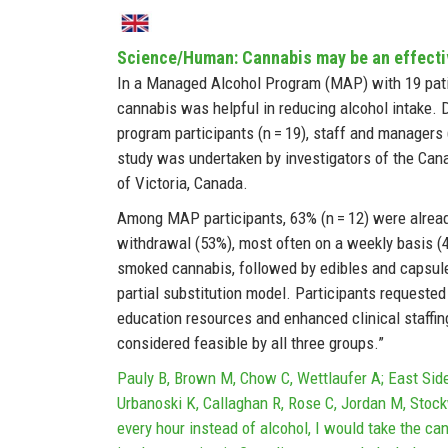
Science/Human: Cannabis may be an effective
In a Managed Alcohol Program (MAP) with 19 patie
cannabis was helpful in reducing alcohol intake. 
program participants (n = 19), staff and manager
study was undertaken by investigators of the Cana
of Victoria, Canada.
Among MAP participants, 63% (n = 12) were already
withdrawal (53%), most often on a weekly basis (42
smoked cannabis, followed by edibles and capsul
partial substitution model. Participants requested
education resources and enhanced clinical staffi
considered feasible by all three groups.”
Pauly B, Brown M, Chow C, Wettlaufer A; East Side 
Urbanoski K, Callaghan R, Rose C, Jordan M, Stockw
every hour instead of alcohol, I would take the ca