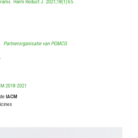
rams. Harm Reduct J. 2021;18(1):65.
Partnerorganisatie van PGMCG
CM 2018-2021
 de
IACM
icines