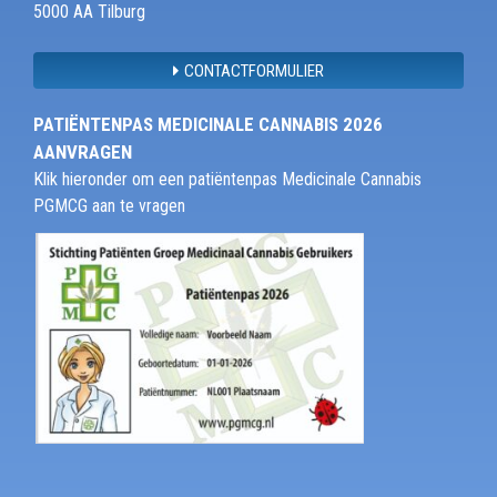
5000 AA Tilburg
CONTACTFORMULIER
PATIËNTENPAS MEDICINALE CANNABIS 2026
AANVRAGEN
Klik hieronder om een patiëntenpas Medicinale Cannabis
PGMCG aan te vragen