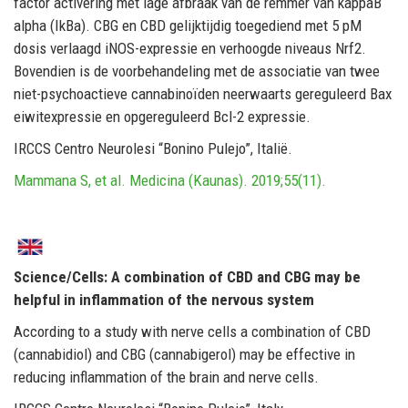
factor activering met lage afbraak van de remmer van kappaB
alpha (IkBa). CBG en CBD gelijktijdig toegediend met 5 pM
dosis verlaagd iNOS-expressie en verhoogde niveaus Nrf2.
Bovendien is de voorbehandeling met de associatie van twee
niet-psychoactieve cannabinoïden neerwaarts gereguleerd Bax
eiwitexpressie en opgereguleerd Bcl-2 expressie.
IRCCS Centro Neurolesi “Bonino Pulejo”, Italië.
Mammana S, et al. Medicina (Kaunas). 2019;55(11).
Science/Cells: A combination of CBD and CBG may be
helpful in inflammation of the nervous system
According to a study with nerve cells a combination of CBD
(cannabidiol) and CBG (cannabigerol) may be effective in
reducing inflammation of the brain and nerve cells.