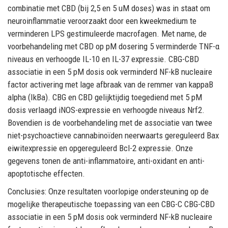
combinatie met CBD (bij 2,5 en 5 uM doses) was in staat om
neuroinflammatie veroorzaakt door een kweekmedium te
verminderen LPS gestimuleerde macrofagen. Met name, de
voorbehandeling met CBD op pM dosering 5 verminderde TNF-α
niveaus en verhoogde IL-10 en IL-37 expressie. CBG-CBD
associatie in een 5 pM dosis ook verminderd NF-kB nucleaire
factor activering met lage afbraak van de remmer van kappaB
alpha (IkBa). CBG en CBD gelijktijdig toegediend met 5 pM
dosis verlaagd iNOS-expressie en verhoogde niveaus Nrf2.
Bovendien is de voorbehandeling met de associatie van twee
niet-psychoactieve cannabinoïden neerwaarts gereguleerd Bax
eiwitexpressie en opgereguleerd Bcl-2 expressie. Onze
gegevens tonen de anti-inflammatoire, anti-oxidant en anti-
apoptotische effecten.
Conclusies: Onze resultaten voorlopige ondersteuning op de
mogelijke therapeutische toepassing van een CBG-C CBG-CBD
associatie in een 5 pM dosis ook verminderd NF-kB nucleaire