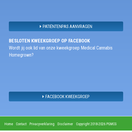
PATIËNTENPAS AANVRAGEN
BESLOTEN KWEEKGROEP OP FACEBOOK
Wordt jij ook lid van onze kweekgroep Medical Cannabis
Homegrown?
FACEBOOK KWEEKGROEP
Home
Contact
Privacyverklaring
Disclaimer
Copyright 2018-2026 PGMCG