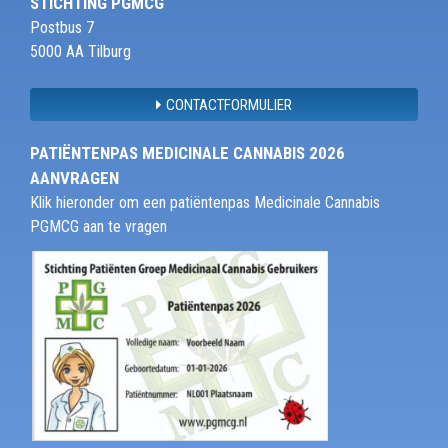
STICHTING PGMCG
Postbus 7
5000 AA Tilburg
CONTACTFORMULIER
PATIËNTENPAS MEDICINALE CANNABIS 2026
AANVRAGEN
Klik hieronder om een patiëntenpas Medicinale Cannabis
PGMCG aan te vragen