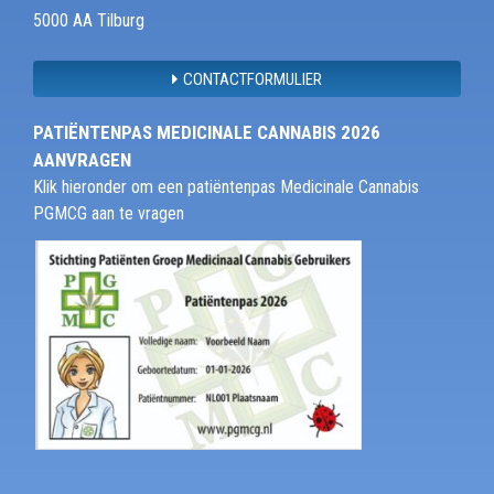
5000 AA Tilburg
CONTACTFORMULIER
PATIËNTENPAS MEDICINALE CANNABIS 2026
AANVRAGEN
Klik hieronder om een patiëntenpas Medicinale Cannabis
PGMCG aan te vragen