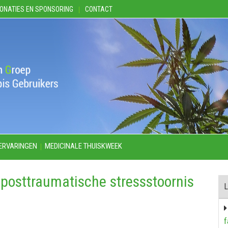
ONATIES EN SPONSORING
CONTACT
ERVARINGEN
MEDICINALE THUISKWEEK
j posttraumatische stressstoornis
L
f