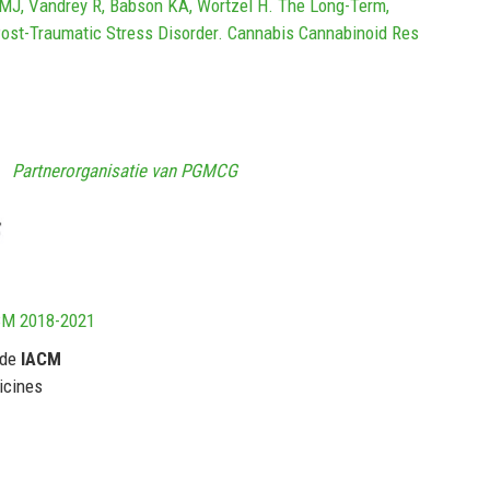
n MJ, Vandrey R, Babson KA, Wortzel H. The Long-Term,
Post-Traumatic Stress Disorder. Cannabis Cannabinoid Res
Partnerorganisatie van PGMCG
CM 2018-2021
 de
IACM
icines