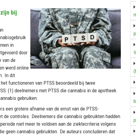
ijn bij
m
an
p
nnabisgebruik
omen in
l
itgevoerd door
e van de
 en werd online
(
. In dit
het functioneren van PTSS beoordeeld bij twee
SS: (1) deelnemers met PTSS die cannabis in de apotheek
cannabis gebruiken.
b
ers een grotere afname van de ernst van de PTSS-
met de controles. Deelnemers die cannabis gebruikten hadden
p
periode niet meer te voldoen aan de ziektecriteria volgens
ie geen cannabis gebruikten. De auteurs concluderen dat