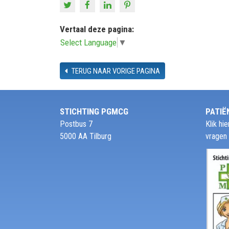
Vertaal deze pagina:
Select Language
▼
TERUG NAAR VORIGE PAGINA
STICHTING PGMCG
PATIË
Postbus 7
Klik h
5000 AA Tilburg
vragen