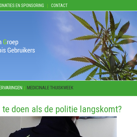
ONATIES EN SPONSORING
CONTACT
ERVARINGEN
MEDICINALE THUISKWEEK
 te doen als de politie langskomt?