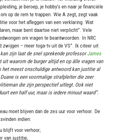
leiding, je beroep, je hobby’s en naar je financiële
 om op de rem te trappen. Wie A zegt, zegt vaak
itie voor het afleggen van een verklaring. Wat
aren, maar bent daartoe niet verplicht”. Vele
r gedwongen om vragen te beantwoorden. In NRC
d zwijgen – meer toga-tv uit de VS”. Ik citeer uit
kan zijn laat de snel sprekende professor
James
gt uit waarom de burger altijd en op àlle vragen van
lfs het meest onschuldige antwoord kan justitie al
.
Duane is een voormalige strafpleiter die zeer
itieman die zijn perspectief uitlegt. Ook niet
duurt een half uur, maar is iedere minuut waard”.
ureau moet blijven dan de zes uur voor verhoor. De
tsvinden indien:
 blijft voor verhoor;
 van justitie;