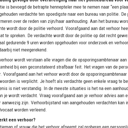
itie is bevoegd de betrapte hennepteler mee te nemen naar “een plaat
gehouden verdachte ten spoedigste naar een bureau van politie. De p
ormeren over de reden van zijn/haar aanhouding. Aan het bureau wor
hte wordt door de politie verhoord. Voorafgaand aan dat verhoor he
at te spreken. De verdachte wordt door de politie op dat recht gew
al gedurende 9 uren worden opgehouden voor onderzoek en verhoor. L
daarbij niet meegerekend.
verhoor wordt verstaan alle vragen die de opsporingsambtenaar aan 
kenheid bij een geconstateerd strafbaar feit. Het vragen van de perso
r. Voorafgaand aan het verhoor wordt door de opsporingsambtenaar a
twoorden is verplicht. Je hoeft als verdachte geen enkele vraag te 
nis is niet verstandig. In de meeste situaties is het na een aanhoud
n je wordt verdacht. Vraag voorafgaand aan je verhoor advies aan 
r aanwezig zijn. Verhoorbijstand van aangehouden verdachten kan in
dvocaat worden verleend.
erkt een verhoor?
itieman of vrouw die het verhoor afneemt zal proberen een persoonlij