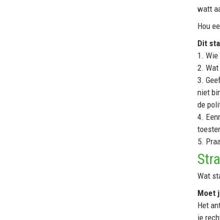
watt a
Hou ee
Dit st
1. Wie 
2. Wat
3. Gee
niet b
de poli
4. Een
toeste
5. Pra
Str
Wat sta
Moet j
Het ant
je rech