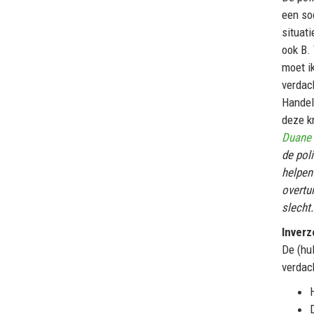
een soc
situat
ook B. 
moet i
verdac
Handels
deze kr
Duane
de poli
helpen 
overtui
slecht
Inverz
De (hul
verdac