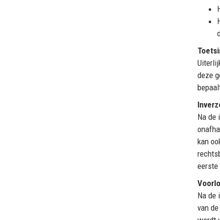
Toetsi
Uiterl
deze g
bepaal
Inverz
Na de 
onafha
kan oo
rechts
eerste
Voorl
Na de 
van de