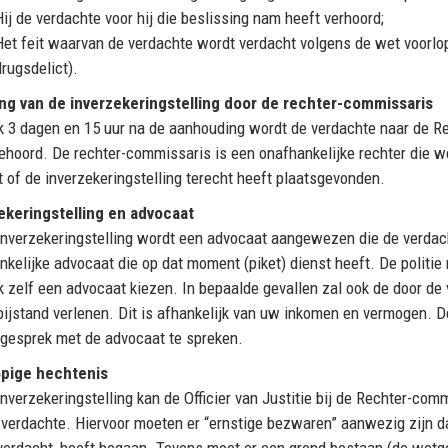
Hij de verdachte voor hij die beslissing nam heeft verhoord;
Het feit waarvan de verdachte wordt verdacht volgens de wet voorlop
drugsdelict).
ng van de inverzekeringstelling door de rechter-commissaris
ijk 3 dagen en 15 uur na de aanhouding wordt de verdachte naar de 
ehoord. De rechter-commissaris is een onafhankelijke rechter die w
t of de inverzekeringstelling terecht heeft plaatsgevonden.
ekeringstelling en advocaat
inverzekeringstelling wordt een advocaat aangewezen die de verdacht
nkelijke advocaat die op dat moment (piket) dienst heeft. De politi
k zelf een advocaat kiezen. In bepaalde gevallen zal ook de door d
bijstand verlenen. Dit is afhankelijk van uw inkomen en vermogen. De
 gesprek met de advocaat te spreken.
opige hechtenis
inverzekeringstelling kan de Officier van Justitie bij de Rechter-co
 verdachte. Hiervoor moeten er “ernstige bezwaren” aanwezig zijn da