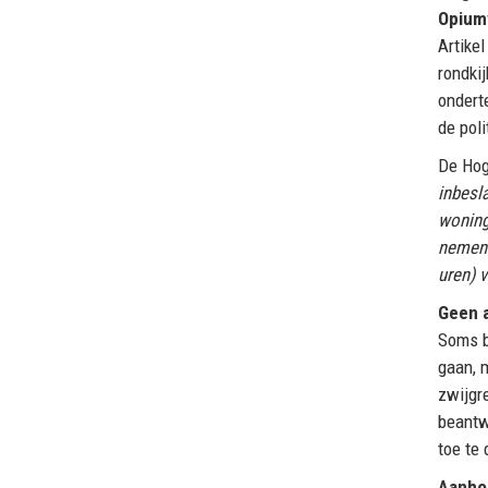
Opium
Artike
rondki
ondert
de pol
De Hog
inbesl
woning
nemen 
uren) 
Geen 
Soms b
gaan, 
zwijgre
beantwo
toe te
Aanhou