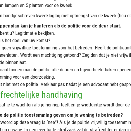
an lampen en 5 planten voor de kweek.
n handgeschreven kweeklog bij met opbrengst van de kweek (hou dez
appenplan kan je hanteren als de politie voor de deur staat.
bent u? Legitimatie bekijken.
 is het doel van uw komst?
f geen vrijwillige toestemming voor het betreden. Heeft de politiea
innenlaten. Wordt een machtiging getoond? Zeg dan dat je niet vrijw
tie binnenlaat.
maal binnen mag de politie alle deuren en bijvoorbeeld luiken opene
mming voor een doorzoeking.
at niet met de politie. Verklaar pas nadat je een advocaat hebt gesp
afrechtelijke handhaving
at je te wachten als je hennep teelt en je wiettuintje wordt door de 
e de politie toestemming geven om je woning te betreden?
woord op deze vraag is “nee”! Als je de politie vrijwillig toestemmi
t op privacy. In een eventuele strafzaak zal de strafrechter er dan i