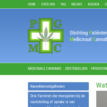
HOME
OVER ONS
FAQ
NIEUWS
AGENDA
D
MEDICINALE CANNABIS
ZIEKTEBEELDEN
PATIENTEN
Wat
Kweekbenodigdheden
Drie Factoren die meespelen bij de
vaststelling of sprake is van