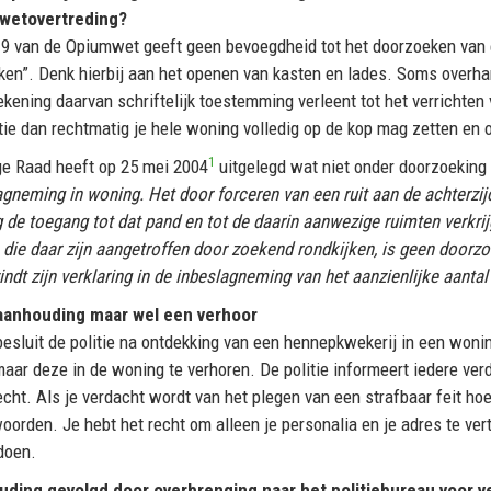
wetovertreding?
l 9 van de Opiumwet geeft geen bevoegdheid tot het doorzoeken van
jken”. Denk hierbij aan het openen van kasten en lades. Soms overhan
ekening daarvan schriftelijk toestemming verleent tot het verrichten
itie dan rechtmatig je hele woning volledig op de kop mag zetten en 
1
e Raad heeft op 25 mei 2004
uitgelegd wat niet onder doorzoeking w
agneming in woning. Het door forceren van een ruit aan de achterzi
 de toegang tot dat pand en tot de daarin aanwezige ruimten verkri
die daar zijn aangetroffen door zoekend rondkijken, is geen doorzoek
vindt zijn verklaring in de inbeslagneming van het aanzienlijke aant
aanhouding maar wel een verhoor
esluit de politie na ontdekking van een hennepkwekerij in een wonin
maar deze in de woning te verhoren. De politie informeert iedere ve
cht. Als je verdacht wordt van het plegen van een strafbaar feit hoef
orden. Je hebt het recht om alleen je personalia en je adres te vert
 doen.
ding gevolgd door overbrenging naar het politiebureau voor v