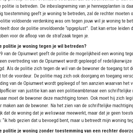
 politie is betreden. De inbeslagneming van je hennepplanten is daar
llig toestemming geeft je woning te betreden, zal de rechter moeten 
 politie voldoende verdenking was om tegen jouw wil je woning te be
teelt door de politie onvoldoende “opgeplust”. Dat kan ertoe leiden 
bben voor de afloop van de strafzaak tegen je.
 politie je woning tegen je wil betreden?
l 9 van de Opiumwet geeft de politie de mogelijkheid een woning teg
 een overtreding van de Opiumwet wordt gepleegd of redelijkerwijze
gd. Als de politie zich tegen de wil van de bewoner de toegang tot d
t tot de voordeur. De politie mag zich ook doorgang en toegang versc
eding van de Opiumwet wordt gepleegd of ten aanzien waarvan het 
pofficier van justitie kan aan een politieambtenaar een schriftelijk
aar moet de bewoner deze machtiging tonen. Ook moet hij zich legiti
r maken aan de bewoner. Na het zien van de schriftelijke machtigi
ijk dat de woning dat je weliswaar meewerkt, maar dat je geen toest
: “ik heb gezien dat u bevoegd bent, maar u betreedt mijn woning teg
 politie je woning zonder toestemming van een rechter doorzo