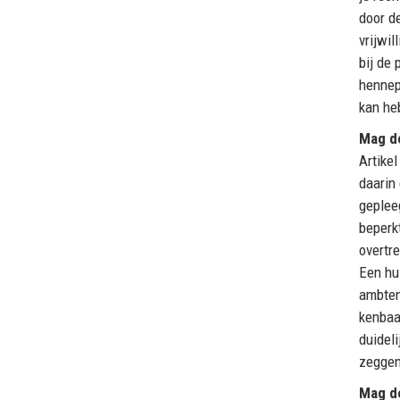
door de
vrijwi
bij de
hennep
kan he
Mag de
Artike
daarin
geplee
beperk
overtr
Een hul
ambten
kenbaa
duidel
zeggen
Mag de