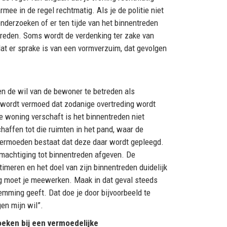
mee in de regel rechtmatig. Als je de politie niet
onderzoeken of er ten tijde van het binnentreden
treden. Soms wordt de verdenking ter zake van
dat er sprake is van een vormverzuim, dat gevolgen
en de wil van de bewoner te betreden als
 wordt vermoed dat zodanige overtreding wordt
e woning verschaft is het binnentreden niet
haffen tot die ruimten in het pand, waar de
vermoeden bestaat dat deze daar wordt gepleegd.
e machtiging tot binnentreden afgeven. De
meren en het doel van zijn binnentreden duidelijk
ng moet je meewerken. Maak in dat geval steeds
emming geeft. Dat doe je door bijvoorbeeld te
en mijn wil”.
eken bij een vermoedelijke