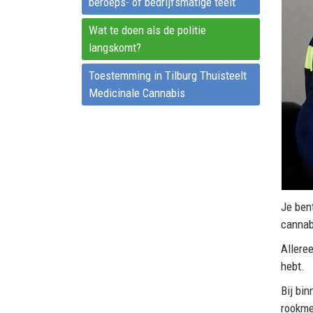
beroeps- of bedrijfsmatige teelt
Wat te doen als de politie
langskomt?
Toestemming in Tilburg Thuisteelt
Medicinale Cannabis
Je bent
cannab
Allere
hebt.
Bij bi
rookme