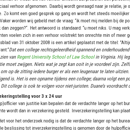
iaal verhoor afgenomen. Daarbij wordt gevraagd naar je relatie, je op
ie. Zo komt een goed gesprek op gang en wordt het steeds moeilijker
Vaker worden wij gebeld met de vraag: “ik moet mij melden bij de pol
k dan zeggen?“. Het antwoord is standaard: “u moet niks. U mag verkl
hten voelen zich in een verhoor volstrekt ten onrechte min of mee
blad van 31 oktober 2008 is een artikel geplaatst met de titel: ”Altij
ant:“
Dat een college rechtsgeleerdheid spannend en onderhoudend 
zien van
Regent University School of Law School
in Virginia.
Hij le
tie moet zwijgen. Niets wat je zegt kan ooit in je voordeel zijn. Ze
om op de zitting iedere burger er als een leugenaar te laten uitzien
gend is. Het is een opname tijdens een college; daarna volgt een pol
.
Dit college is ook te volgen voor niet-juristen. Duane’s voordracht 
ekeringstelling voor 3 x 24 uur
p)officier van justitie kan bepalen dat de verdachte langer op het b
hte wordt dan in verzekering gesteld. Inverzekeringstelling kan plaa
Het voor het onderzoek nodig is dat de verdachte langer op het bureau
De beslissing tot inverzekeringstelling is genomen door de hulpofficier