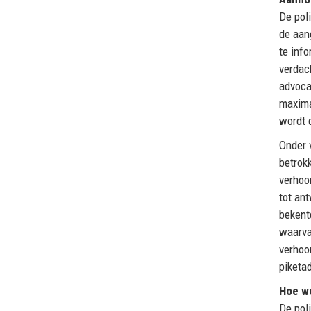
De pol
de aan
te inf
verdac
advoca
maxima
wordt 
Onder 
betrok
verhoo
tot an
bekente
waarva
verhoo
piketa
Hoe w
De pol