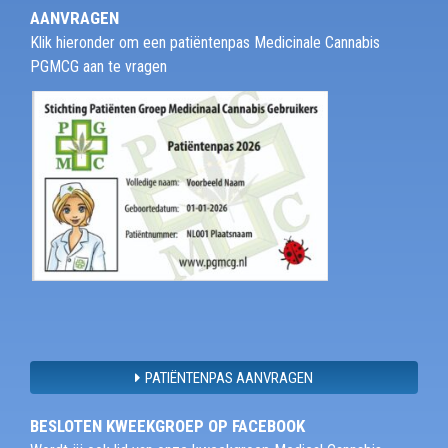
AANVRAGEN
Klik hieronder om een patiëntenpas Medicinale Cannabis
PGMCG aan te vragen
PATIËNTENPAS AANVRAGEN
BESLOTEN KWEEKGROEP OP FACEBOOK