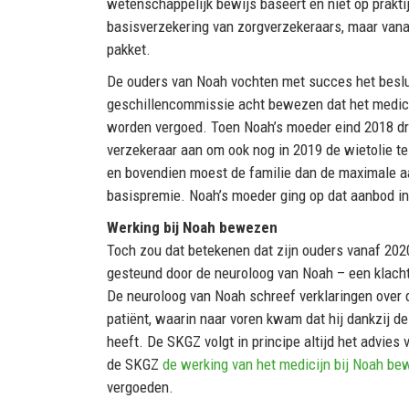
wetenschappelijk bewijs baseert en niet op praktij
basisverzekering van zorgverzekeraars, maar vanaf
pakket.
De ouders van Noah vochten met succes het besluit
geschillencommissie acht bewezen dat het medici
worden vergoed. Toen Noah’s moeder eind 2018 dr
verzekeraar aan om ook nog in 2019 de wietolie te 
en bovendien moest de familie dan de maximale aa
basispremie. Noah’s moeder ging op dat aanbod in
Werking bij Noah bewezen
Toch zou dat betekenen dat zijn ouders vanaf 202
gesteund door de neuroloog van Noah – een klacht
De neuroloog van Noah schreef verklaringen over d
patiënt, waarin naar voren kwam dat hij dankzij d
heeft. De SKGZ volgt in principe altijd het advies 
de SKGZ
de werking van het medicijn bij Noah b
vergoeden.