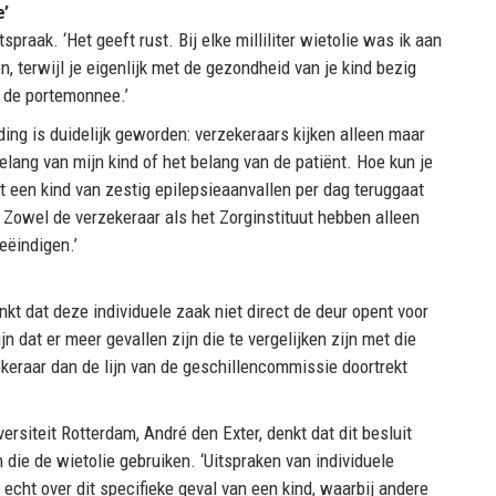
e’
raak. ‘Het geeft rust. Bij elke milliliter wietolie was ik aan
, terwijl je eigenlijk met de gezondheid van je kind bezig
t de portemonnee.’
ng is duidelijk geworden: verzekeraars kijken alleen maar
elang van mijn kind of het belang van de patiënt. Hoe kun je
at een kind van zestig epilepsieaanvallen per dag teruggaat
 Zowel de verzekeraar als het Zorginstituut hebben alleen
eëindigen.’
t dat deze individuele zaak niet direct de deur opent voor
n dat er meer gevallen zijn die te vergelijken zijn met die
ekeraar dan de lijn van de geschillencommissie doortrekt
siteit Rotterdam, André den Exter, denkt dat dit besluit
 die de wietolie gebruiken. ‘Uitspraken van individuele
 echt over dit specifieke geval van een kind, waarbij andere