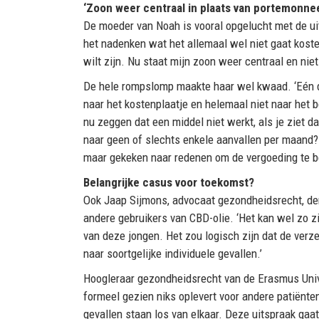
‘Zoon weer centraal in plaats van portemonne
De moeder van Noah is vooral opgelucht met de uitsp
het nadenken wat het allemaal wel niet gaat kosten
wilt zijn. Nu staat mijn zoon weer centraal en nie
De hele rompslomp maakte haar wel kwaad. ‘Eén di
naar het kostenplaatje en helemaal niet naar het b
nu zeggen dat een middel niet werkt, als je ziet d
naar geen of slechts enkele aanvallen per maand?
maar gekeken naar redenen om de vergoeding te b
Belangrijke casus voor toekomst?
Ook Jaap Sijmons, advocaat gezondheidsrecht, denk
andere gebruikers van CBD-olie. ‘Het kan wel zo zij
van deze jongen. Het zou logisch zijn dat de verz
naar soortgelijke individuele gevallen.’
Hoogleraar gezondheidsrecht van de Erasmus Univer
formeel gezien niks oplevert voor andere patiënten
gevallen staan los van elkaar. Deze uitspraak gaat