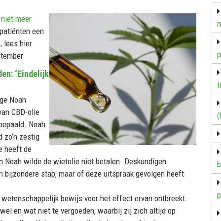
)
niet meer
m
l patiënten een
 lees hier
p
ptember
en: ‘Eindelijk
l
ige Noah
van CBD-olie
(
bepaald. Noah
 zo’n zestig
e heeft de
n Noah wilde de wietolie niet betalen. Deskundigen
b
 bijzondere stap, maar of deze uitspraak gevolgen heeft
p
 wetenschappelijk bewijs voor het effect ervan ontbreekt.
el en wat niet te vergoeden, waarbij zij zich altijd op