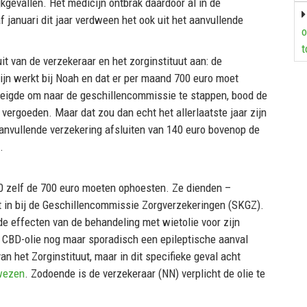
kgevallen. Het medicijn ontbrak daardoor al in de
 januari dit jaar verdween het ook uit het aanvullende
o
t
 van de verzekeraar en het zorginstituut aan: de
jn werkt bij Noah en dat er per maand 700 euro moet
eigde om naar de geschillencommissie te stappen, bood de
vergoeden. Maar dat zou dan echt het allerlaatste jaar zijn
nvullende verzekering afsluiten van 140 euro bovenop de
.
0 zelf de 700 euro moeten ophoesten. Ze dienden –
 in bij de Geschillencommissie Zorgverzekeringen (SKGZ).
e effecten van de behandeling met wietolie voor zijn
e CBD-olie nog maar sporadisch een epileptische aanval
van het Zorginstituut, maar in dit specifieke geval acht
ewezen
. Zodoende is de verzekeraar (NN) verplicht de olie te