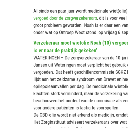
Al sinds een paar jaar wordt medicinale wiet(olie
vergoed door de zorgverzekeraars
, dit is voor vee
groot probleem geworden. Noah is er daar een van,
onder wat op Omroep West stond op vrijdag 6 se
Verzekeraar moet wietolie Noah (10) vergoed
is er naar de praktijk gekeken’
WATERINGEN – De zorgverzekeraar van de 10-jar
Jansen uit Wateringen moet verplicht het gebruik 
vergoeden. Dat heeft geschillencommissie SGKZ 
lijdt aan het zeldzame syndroom van Dravet en had
epilepsieaanvallen per dag. De medicinale wietoli
klachten sterk verminderd, maar de verzekering va
beschouwen het oordeel van de commissie als een
voor andere patiënten is lastig te voorspellen.
De CBD-olie wordt niet erkend als medicijn, omdat
Het Zorginstituut adviseert verzekeraars over wat w