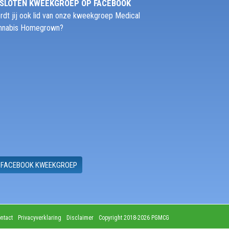
SLOTEN KWEEKGROEP OP FACEBOOK
rdt jij ook lid van onze kweekgroep Medical
nnabis Homegrown?
FACEBOOK KWEEKGROEP
ntact
Privacyverklaring
Disclaimer
Copyright 2018-2026 PGMCG