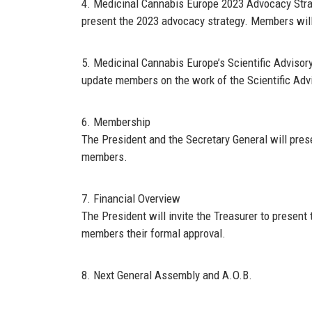
4.
Medicinal Cannabis Europe 2023 Advocacy Str
present the 2023 advocacy strategy.
Members will 
5.
Medicinal Cannabis Europe’s
Scientific Advisor
update members
on the work of the
Scientific Ad
6.
Members
hip
The
President
and the Secretary General
will pres
members.
7.
Financial
O
verview
The
President
will invite the Treasurer to present 
members their
formal
approval.
8.
Next
General Assembly
and A.O.B.