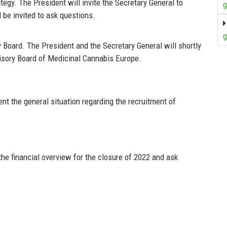
ategy.
The President will invite the Se
cretary General to
g
be invited to ask questions.
g
y Board
.
The
President
and the Secretary General
will
shortly
visory Board of Medicinal Cannabis Europe.
ent
the
general situation regarding the
recruitment of
the
financial overview for the closure of 202
2
and ask