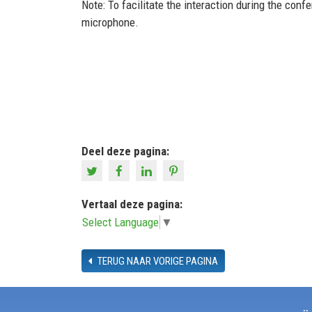
Note:
To facilitate the interaction during the conf
microphone.
Deel deze pagina:
Vertaal deze pagina:
Select Language
▼
TERUG NAAR VORIGE PAGINA