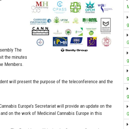
M
g
G
ssembly
The
it the minutes
g
the Members.
g
dent
will
present
the purpose of the teleconference
and the
g
Cannabis Europe’s Secretariat will provide an update on the
and on the work of Medicinal Cannabis Europe in this
G