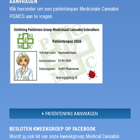
AANVRAGEN
Klik hieronder om een patiëntenpas Medicinale Cannabis
PGMCG aan te vragen
PATIËNTENPAS AANVRAGEN
BESLOTEN KWEEKGROEP OP FACEBOOK
Wordt jij ook lid van onze kweekgroep Medical Cannabis