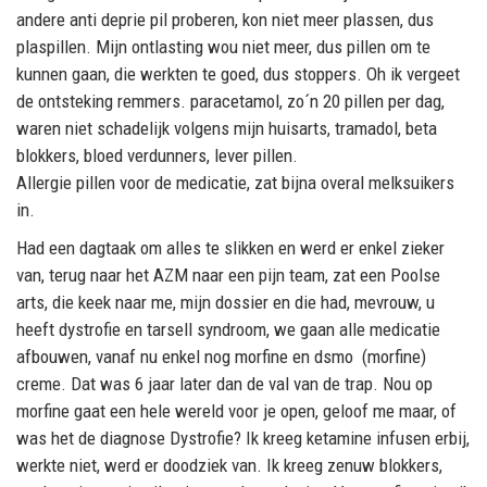
andere anti deprie pil proberen, kon niet meer plassen, dus
plaspillen. Mijn ontlasting wou niet meer, dus pillen om te
kunnen gaan, die werkten te goed, dus stoppers. Oh ik vergeet
de ontsteking remmers. paracetamol, zo´n 20 pillen per dag,
waren niet schadelijk volgens mijn huisarts, tramadol, beta
blokkers, bloed verdunners, lever pillen.
Allergie pillen voor de medicatie, zat bijna overal melksuikers
in.
Had een dagtaak om alles te slikken en werd er enkel zieker
van, terug naar het AZM naar een pijn team, zat een Poolse
arts, die keek naar me, mijn dossier en die had, mevrouw, u
heeft dystrofie en tarsell syndroom, we gaan alle medicatie
afbouwen, vanaf nu enkel nog morfine en dsmo (morfine)
creme. Dat was 6 jaar later dan de val van de trap. Nou op
morfine gaat een hele wereld voor je open, geloof me maar, of
was het de diagnose Dystrofie? Ik kreeg ketamine infusen erbij,
werkte niet, werd er doodziek van. Ik kreeg zenuw blokkers,