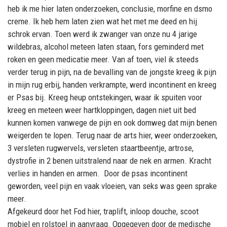
heb ik me hier laten onderzoeken, conclusie, morfine en dsmo
creme. Ik heb hem laten zien wat het met me deed en hij
schrok ervan. Toen werd ik zwanger van onze nu 4 jarige
wildebras, alcohol meteen laten staan, fors geminderd met
roken en geen medicatie meer. Van af toen, viel ik steeds
verder terug in pijn, na de bevalling van de jongste kreeg ik pijn
in mijn rug erbij, handen verkrampte, werd incontinent en kreeg
er Psas bij. Kreeg heup ontstekingen, waar ik spuiten voor
kreeg en meteen weer hartkloppingen, dagen niet uit bed
kunnen komen vanwege de pijn en ook domweg dat mijn benen
weigerden te lopen. Terug naar de arts hier, weer onderzoeken,
3 versleten rugwervels, versleten staartbeentje, artrose,
dystrofie in 2 benen uitstralend naar de nek en armen. Kracht
verlies in handen en armen. Door de psas incontinent
geworden, veel pijn en vaak vloeien, van seks was geen sprake
meer.
Afgekeurd door het Fod hier, traplift, inloop douche, scoot
mobiel en rolstoel in aanvraag. Opgegeven door de medische