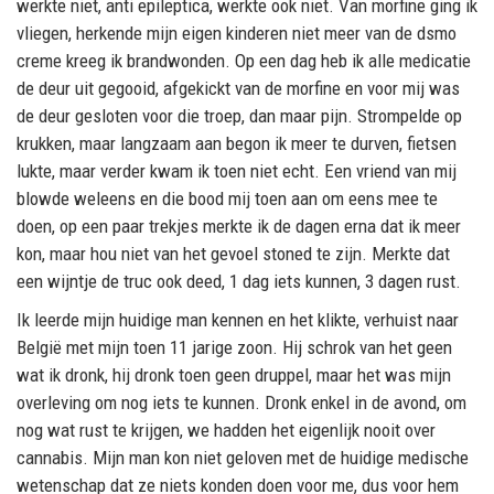
werkte niet, anti epileptica, werkte ook niet. Van morfine ging ik
vliegen, herkende mijn eigen kinderen niet meer van de dsmo
creme kreeg ik brandwonden. Op een dag heb ik alle medicatie
de deur uit gegooid, afgekickt van de morfine en voor mij was
de deur gesloten voor die troep, dan maar pijn. Strompelde op
krukken, maar langzaam aan begon ik meer te durven, fietsen
lukte, maar verder kwam ik toen niet echt. Een vriend van mij
blowde weleens en die bood mij toen aan om eens mee te
doen, op een paar trekjes merkte ik de dagen erna dat ik meer
kon, maar hou niet van het gevoel stoned te zijn. Merkte dat
een wijntje de truc ook deed, 1 dag iets kunnen, 3 dagen rust.
Ik leerde mijn huidige man kennen en het klikte, verhuist naar
België met mijn toen 11 jarige zoon. Hij schrok van het geen
wat ik dronk, hij dronk toen geen druppel, maar het was mijn
overleving om nog iets te kunnen. Dronk enkel in de avond, om
nog wat rust te krijgen, we hadden het eigenlijk nooit over
cannabis. Mijn man kon niet geloven met de huidige medische
wetenschap dat ze niets konden doen voor me, dus voor hem