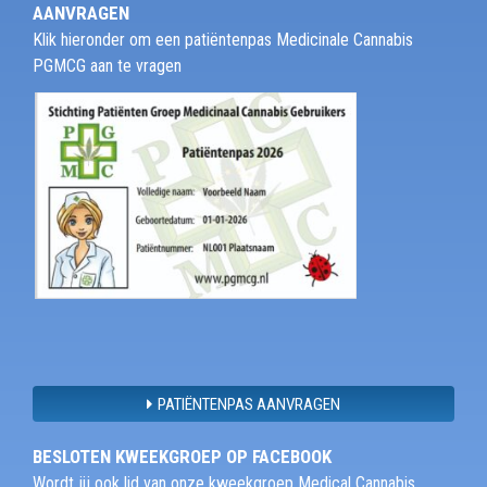
AANVRAGEN
Klik hieronder om een patiëntenpas Medicinale Cannabis
PGMCG aan te vragen
PATIËNTENPAS AANVRAGEN
BESLOTEN KWEEKGROEP OP FACEBOOK
Wordt jij ook lid van onze kweekgroep Medical Cannabis