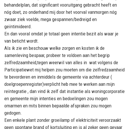
behandelplan, dat significant vooruitgang gebracht heeft en
nóg doet, zo onderhand mij door het voorval vanmorgen nóg
zwaar ziek voelde, mega gespannen/bedreigd en
geïntimideerd.
En dan vooral omdat je totaal geen intentie bezit als waar je
van beticht wordt.
Als ik zie en beschouw welke zorgen en kosten ik de
samenleving bespaar, probeer te voldoen aan het begrip
zelfredzaamheid,tegen weerwil van alles in
wat volgens de
Participatiewet mij helpen zou moeten om die zelfredzaamheid
te bevorderen en inmiddels de gemeente via achterdeur (
doelgroepenregister)
verplicht
heb mee te werken aan mijn
reïntegratie , dan vind ik zelf dat instantie als woningcorporatie
en gemeente mijn intenties en bedoelingen zou mogen
omarmen en mits binnen bepaalde afspraken zou mogen
gedogen.
Een enkele plant zonder groeilamp of elektriciteit veroorzaakt
geen spontane brand of kortsluiting en is al zeker geen gevaar