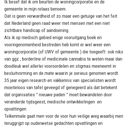
Ik besef dat ik om beurten de woningcorporatie en de
gemeente in mijn relaas benoem.
Dat is geen verwardheid of zo maar een getuige van het feit
dat Nederland geen raad weer met mensen met een niet
zichtbare handicap of aandoening.
Als ik op medisch gebied enige vooruitgang boek en
vooringenomenheid bestreden heb komt er wel weer een
woningcorporatie (of UWV of gemeente ) die toegeeft ook niks
van ggz , borderline of medicinale cannabis te weten maar dan
doodleuk wel allerlei vooroordelen en stigmas meeneemt in
besluitvorming en de mate waarin je serieus genomen wordt.
35 jaar eigen research en vakkennis van specialisten wordt
moeiteloos van tafel geveegd of genegeerd als dat betekent
dat organisaties ” nieuwe paden ” moet bewandelen door
veranderde tijdsgeest, medische ontwikkelingen en
opvattingen
Telkenmale gaat men voor de voor hun veilige weg waarbij men
teruggrijpt op ouderwetse gedachten opvattingen en