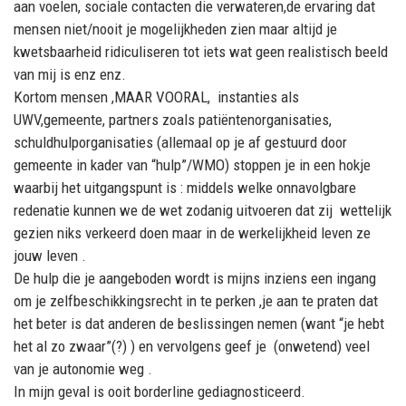
aan voelen, sociale contacten die verwateren,de ervaring dat
mensen niet/nooit je mogelijkheden zien maar altijd je
kwetsbaarheid ridiculiseren tot iets wat geen realistisch beeld
van mij is enz enz.
Kortom mensen ,MAAR VOORAL,
instanties als
UWV,gemeente, partners zoals patiëntenorganisaties,
schuldhulporganisaties
(allemaal op je af gestuurd door
gemeente in kader van “hulp”/WMO) stoppen je in een hokje
waarbij het uitgangspunt is : middels welke onnavolgbare
redenatie kunnen we de wet zodanig uitvoeren dat zij
wettelijk
gezien niks verkeerd doen maar in de werkelijkheid leven ze
jouw leven .
De hulp die je aangeboden wordt is mijns inziens een ingang
om je zelfbeschikkingsrecht in te perken ,je aan te praten dat
het beter is dat anderen de beslissingen nemen (want “je hebt
het al zo zwaar”(?) ) en vervolgens geef je (onwetend) veel
van je autonomie weg .
In mijn geval is ooit borderline gediagnosticeerd.