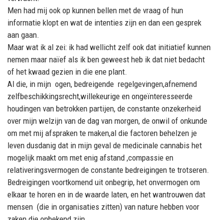
Men had mij ook op kunnen bellen met de vraag of hun
informatie klopt en wat de intenties zijn en dan een gesprek
aan gaan.
Maar wat ik al zei: ik had wellicht zelf ook dat initiatief kunnen
nemen maar naïef als ik ben geweest heb ik dat niet bedacht
of het kwaad gezien in die ene plant.
Al die, in mijn
ogen, bedreigende
regelgevingen,afnemend
zelfbeschikkingsrecht,
willekeurige
en ongeïnteresseerde
houdingen van betrokken partijen, de constante onzekerheid
over mijn welzijn van de dag van morgen, de onwil of onkunde
om met mij afspraken te maken,al die factoren behelzen je
leven dusdanig dat in mijn geval de medicinale cannabis het
mogelijk maakt om met enig afstand ,compassie en
relativeringsvermogen de constante bedreigingen te trotseren.
Bedreigingen voortkomend uit onbegrip, het onvermogen om
elkaar te horen en in de waarde laten, en het wantrouwen dat
mensen (die in organisaties zitten) van nature hebben voor
zaken die onbekend zijn.