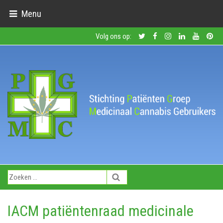
Menu
Volg ons op:
IACM patiëntenraad medicinale