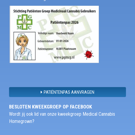
PATIËNTENPAS AANVRAGEN
BESLOTEN KWEEKGROEP OP FACEBOOK
Wordt jij ook lid van onze kweekgroep Medical Cannabis
Homegrown?