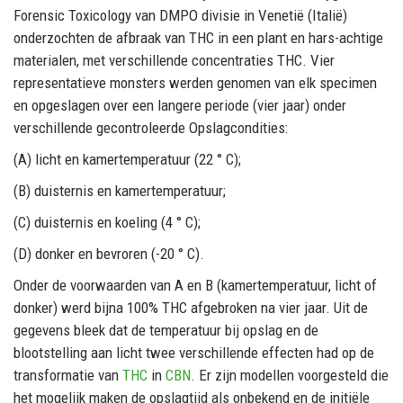
Forensic Toxicology van DMPO divisie in Venetië (Italië)
onderzochten de afbraak van THC in een plant en hars-achtige
materialen, met verschillende concentraties THC. Vier
representatieve monsters werden genomen van elk specimen
en opgeslagen over een langere periode (vier jaar) onder
verschillende gecontroleerde Opslagcondities:
(A) licht en kamertemperatuur (22 ° C);
(B) duisternis en kamertemperatuur;
(C) duisternis en koeling (4 ° C);
(D) donker en bevroren (-20 ° C).
Onder de voorwaarden van A en B (kamertemperatuur, licht of
donker) werd bijna 100% THC afgebroken na vier jaar. Uit de
gegevens bleek dat de temperatuur bij opslag en de
blootstelling aan licht twee verschillende effecten had op de
transformatie van
THC
in
CBN
. Er zijn modellen voorgesteld die
het mogelijk maken de opslagtijd als onbekend en de initiële