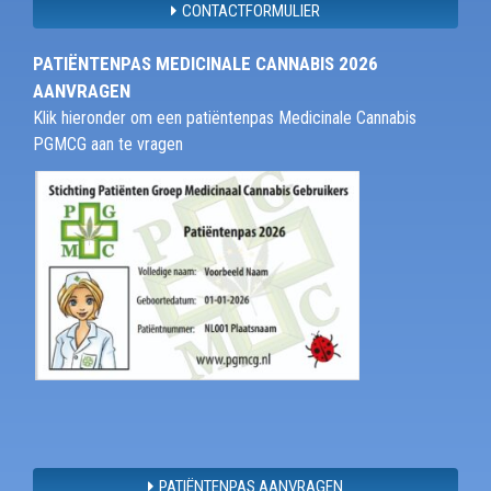
CONTACTFORMULIER
PATIËNTENPAS MEDICINALE CANNABIS 2026
AANVRAGEN
Klik hieronder om een patiëntenpas Medicinale Cannabis
PGMCG aan te vragen
PATIËNTENPAS AANVRAGEN