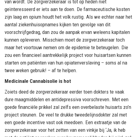
van wordt. De zorgverzekeraar is tot op heden niet
geïnteresseerd er iets aan te doen. De farmaceutische kosten
zijn laag en opium houdt het volk rustig. Als we echter naar het
aantal ziekenhuisopnames kijken ten gevolge van dit
voorschrijfgedrag, dan zou de aanpak ervan weleens kapitalen
kunnen opleveren. Misschien moet de zorgverzekeraar toch
maar het voortouw nemen om de epidemie te beteugelen. Die
zou een financieel aantrekkelijk project voor huisartsen kunnen
starten om patiënten van hun opiatenverslaving – soms al na
twee weken gebruik! – af te helpen.
Medicinale Cannabisolie is hot
Zoiets deed de zorgverzekeraar eerder toen dokters te vaak
dure maagmiddelen en antidepressiva voorschreven. Met een
goede financiële prikkel zal zelfs een overbelaste huisarts zo’n
project steunen. De veel te drukke tweedelijnsdokter zal met
een goede incentive vast ook meedoen. Een extraatje van de
zorgverzekeraar voor het zetten van een vinkje bij ‘Ja, ik heb