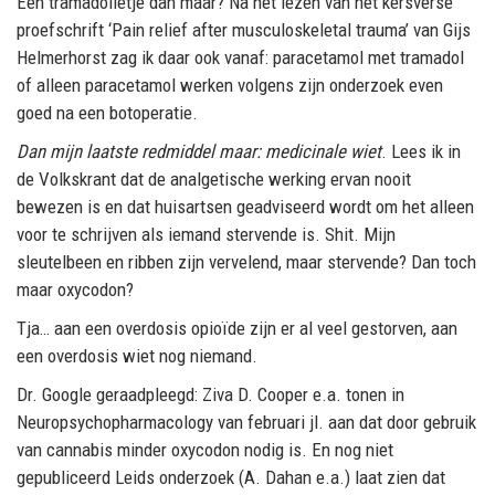
Een tramadolletje dan maar? Na het lezen van het kersverse
proefschrift ‘Pain relief after musculoskeletal trauma’ van Gijs
Helmerhorst zag ik daar ook vanaf: paracetamol met tramadol
of alleen paracetamol werken volgens zijn onderzoek even
goed na een botoperatie.
Dan mijn laatste redmiddel maar: medicinale wiet
. Lees ik in
de Volkskrant dat de analgetische werking ervan nooit
bewezen is en dat huisartsen geadviseerd wordt om het alleen
voor te schrijven als iemand stervende is. Shit. Mijn
sleutelbeen en ribben zijn vervelend, maar stervende? Dan toch
maar oxycodon?
Tja… aan een overdosis opioïde zijn er al veel gestorven, aan
een overdosis wiet nog niemand.
Dr. Google geraadpleegd: Ziva D. Cooper e.a. tonen in
Neuropsychopharmacology van februari jl. aan dat door gebruik
van cannabis minder oxycodon nodig is. En nog niet
gepubliceerd Leids onderzoek (A. Dahan e.a.) laat zien dat