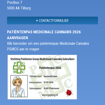
Postbus 7
5000 AA Tilburg
CONTACTFORMULIER
PATIËNTENPAS MEDICINALE CANNABIS 2026
AANVRAGEN
Klik hieronder om een patiëntenpas Medicinale Cannabis
PGMCG aan te vragen