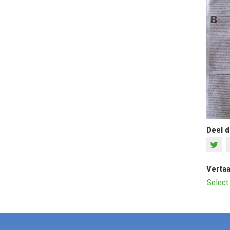
Deel d
Vertaa
Select