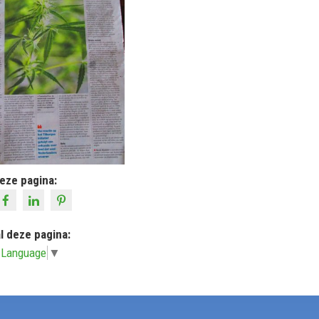
eze pagina:
l deze pagina:
 Language
▼