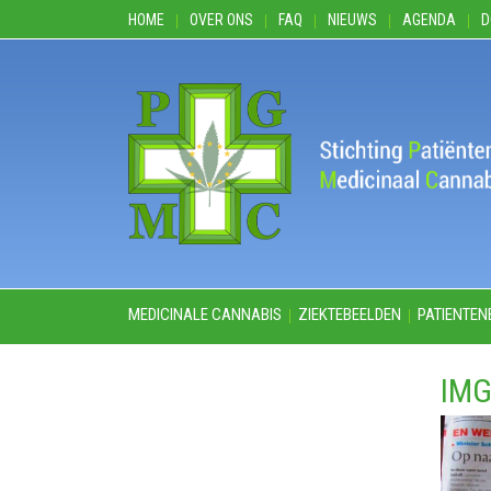
HOME
OVER ONS
FAQ
NIEUWS
AGENDA
D
MEDICINALE CANNABIS
ZIEKTEBEELDEN
PATIENTEN
IMG