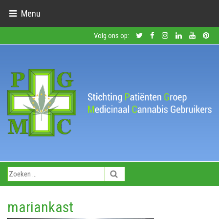
Menu
Volg ons op:
mariankast