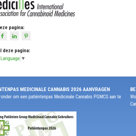
eze pagina:
l deze pagina:
 Language
▼
NTENPAS MEDICINALE CANNABIS 2026 AANVRAGEN
BE
ieronder om een patiëntenpas Medicinale Cannabis PGMCG aan te
Wo
Ca