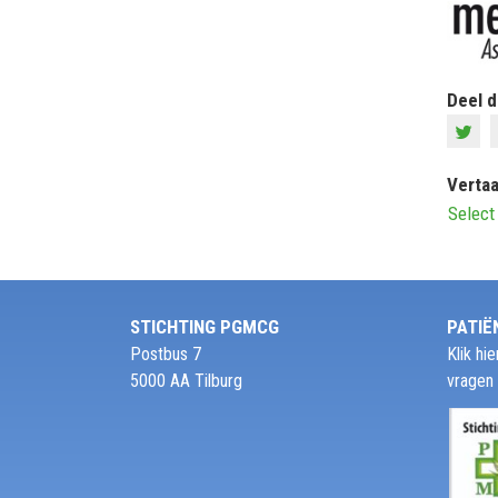
Deel d
Vertaa
Select
STICHTING PGMCG
PATIË
Postbus 7
Klik h
5000 AA Tilburg
vragen