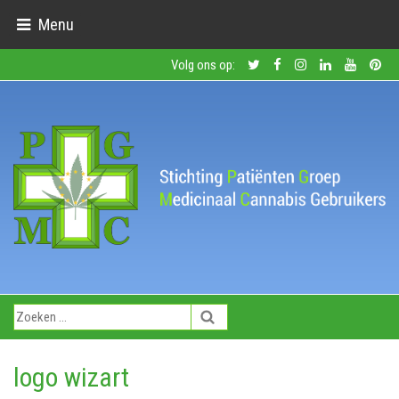
Menu
Volg ons op:
logo wizart