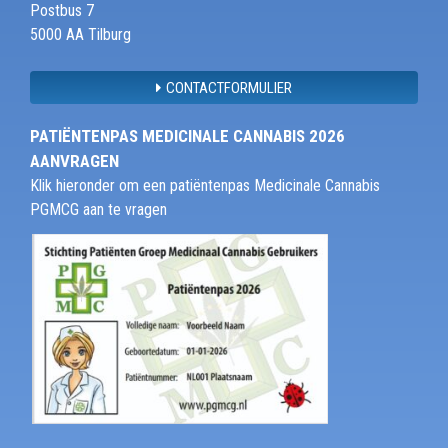
Postbus 7
5000 AA Tilburg
CONTACTFORMULIER
PATIËNTENPAS MEDICINALE CANNABIS 2026
AANVRAGEN
Klik hieronder om een patiëntenpas Medicinale Cannabis
PGMCG aan te vragen