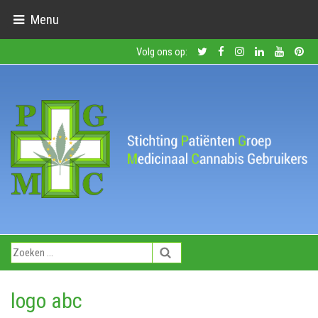
Menu
Volg ons op:
logo abc