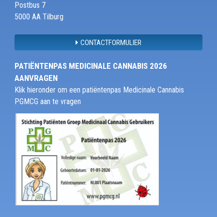
Postbus 7
5000 AA Tilburg
CONTACTFORMULIER
PATIËNTENPAS MEDICINALE CANNABIS 2026
AANVRAGEN
Klik hieronder om een patiëntenpas Medicinale Cannabis
PGMCG aan te vragen