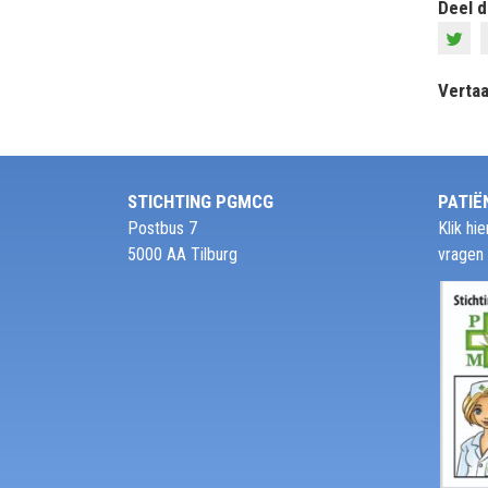
Deel d
Vertaa
STICHTING PGMCG
PATIË
Postbus 7
Klik h
5000 AA Tilburg
vragen