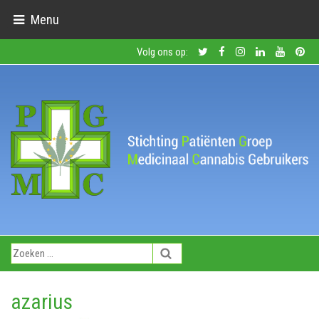
Menu
Volg ons op:
azarius