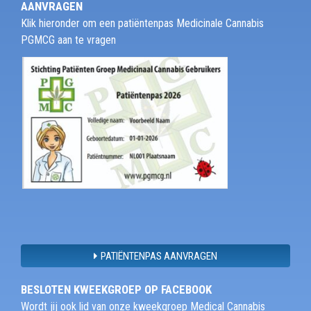
AANVRAGEN
Klik hieronder om een patiëntenpas Medicinale Cannabis
PGMCG aan te vragen
PATIËNTENPAS AANVRAGEN
BESLOTEN KWEEKGROEP OP FACEBOOK
Wordt jij ook lid van onze kweekgroep Medical Cannabis