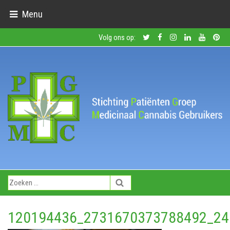
Menu
Volg ons op:
120194436_2731670373788492_24