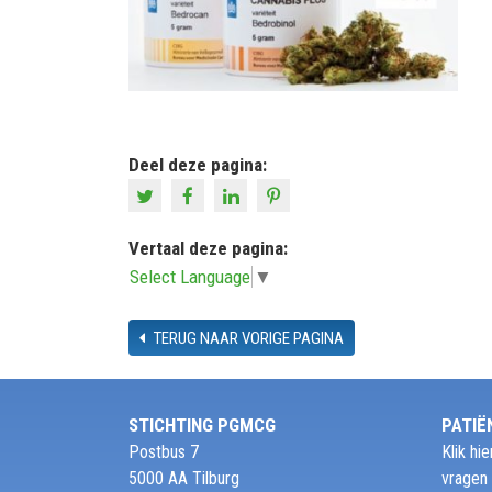
Deel deze pagina:
Vertaal deze pagina:
Select Language
▼
TERUG NAAR VORIGE PAGINA
STICHTING PGMCG
PATIË
Postbus 7
Klik h
5000 AA Tilburg
vragen