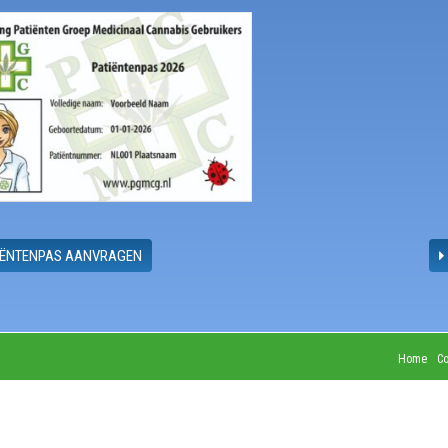
IËNTENPAS AANVRAGEN
Home
Co