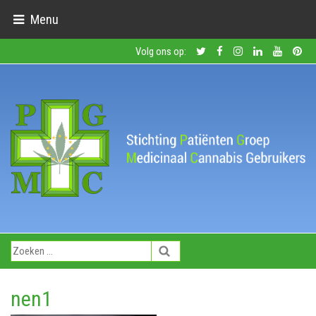
Menu
Volg ons op:
nen1