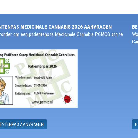
NTENPAS MEDICINALE CANNABIS 2026 AANVRAGEN
BE
ieronder om een patiëntenpas Medicinale Cannabis PGMCG aan te
Wo
Ca
IËNTENPAS AANVRAGEN