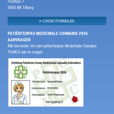
Postbus 7
5000 AA Tilburg
CONTACTFORMULIER
PATIËNTENPAS MEDICINALE CANNABIS 2026
AANVRAGEN
Klik hieronder om een patiëntenpas Medicinale Cannabis
PGMCG aan te vragen